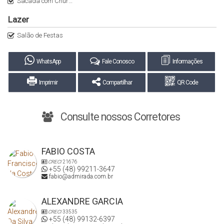
Sacada com Churrasqueira a Carvão
Lazer
Salão de Festas
WhatsApp
Fale Conosco
Informações
Imprimir
Compartilhar
QR Code
Consulte nossos Corretores
FABIO COSTA
CRECI
21676
+55 (48) 99211-3647
fabio@admirada.com.br
ALEXANDRE GARCIA
CRECI
33535
+55 (48) 99132-6397