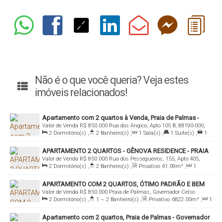
Não é o que você queria? Veja estes
imóveis relacionados!
Apartamento com 2 quartos à Venda, Praia de Palmas -
Valor de Venda
R$
850.000
Rua dos Angico, Apto 105 B, 88190-000,
Governador Celso Ramos
2
Dormitório(s)
,
2
Banheiro(s)
,
1
Sala(s)
,
1
Suíte(s)
,
1
Praia de Palmas, Governador Celso Ramos, Santa Catarina, Brasil
Vaga(s)
,
Útil:
59
.06
m²
APARTAMENTO 2 QUARTOS - GÊNOVA RESIDENCE - PRAIA
Valor de Venda
R$
850.000
Rua dos Pessegueiros, 155, Apto 405,
DE PALMAS
2
Dormitório(s)
,
2
Banheiro(s)
,
Privativo:
61
.09
m²
,
1
88190-000, Praia de Palmas, Governador Celso Ramos, Santa
Sala(s)
,
1
Suíte(s)
,
Total:
61
.09
m²
,
1
Vaga(s)
,
Útil:
Catarina, Brasil
APARTAMENTO COM 2 QUARTOS, ÓTIMO PADRÃO E BEM
61
.09
m²
Valor de Venda
R$
850.000
Praia de Palmas, Governador Celso
LOCALIZADO - VENDA
2
Dormitório(s)
,
1 ~ 2
Banheiro(s)
,
Privativo:
6822
.00
m²
,
1
Ramos, Santa Catarina, Brasil
Sala(s)
,
1
Suíte(s)
,
1
Vaga(s)
,
400m
Distância do Mar
,
Útil:
Apartamento com 2 quartos, Praia de Palmas - Governador
6822
.00
m²