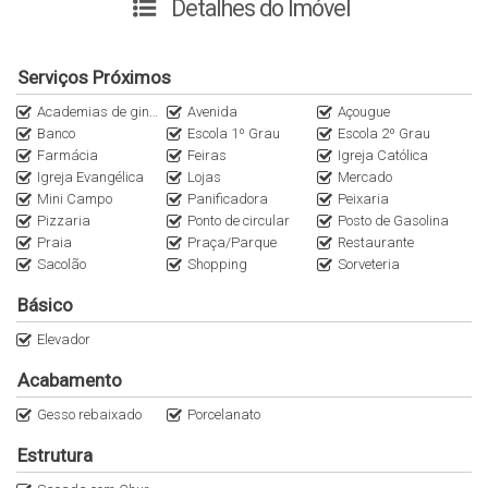
Detalhes do Imóvel
✅ Fechadura eletrônica
✅ Persianas integradas e eletrônicas
Serviços Próximos
Condomínio conta com:
Academias de ginástica
Avenida
Açougue
Banco
Escola 1º Grau
Escola 2º Grau
✅Salão de festas
Farmácia
Feiras
Igreja Católica
✅Tomada para carro elétrico
Igreja Evangélica
Lojas
Mercado
✅Elevador
Mini Campo
Panificadora
Peixaria
Pizzaria
Ponto de circular
Posto de Gasolina
Praia
Praça/Parque
Restaurante
Aceito veículo ou outro imóvel na negociação!
Sacolão
Shopping
Sorveteria
📲
Agende já sua visita com um de nossos corretores
Básico
Elevador
Acabamento
Gesso rebaixado
Porcelanato
Estrutura