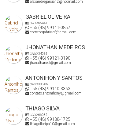
alexandregarcia12@hotmail.com
GABRIEL OLIVEIRA
CRECI
65441
+55 (48) 99141-0857
corretorgabrielof@gmail.com
JHONATHAN MEDEIROS
CRECI
34035
+55 (48) 99121-3190
jhonathaneel@gmail.com
ANTONIHONY SANTOS
CRECI
38.206
+55 (48) 99140-3363
contato.antonihony@gmail.com
THIAGO SILVA
CRECI
66032
+55 (48) 99188-1725
thiagofloripa10@gmail.com