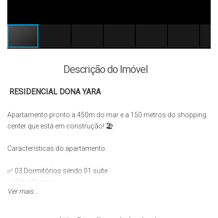
Descrição do Imóvel
RESIDENCIAL DONA YARA
Apartamento pronto a 450m do mar e a 150 metros do shopping
center que está em construção!
🏖️
Características do apartamento:
✅ 03 Dormitórios sendo 01 suíte
✅ Sala/Cozinha
Ver mais...
✅ 01Banheiro social
✅ ⁠Sacada ampla com churrasqueira
✅ 01vaga de garagem