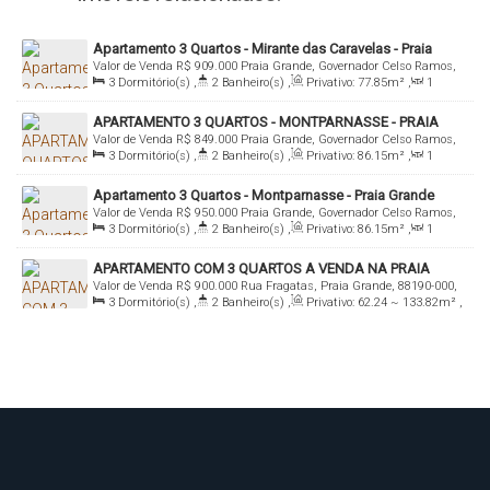
Apartamento 3 Quartos - Mirante das Caravelas - Praia
Valor de Venda
R$
909.000
Praia Grande, Governador Celso Ramos,
Grande
3
Dormitório(s)
,
2
Banheiro(s)
,
Privativo:
77
.85
m²
,
1
Santa Catarina, Brasil
Sala(s)
,
1
Suíte(s)
,
1
Vaga(s)
,
350m
Distância do Mar
,
Útil:
APARTAMENTO 3 QUARTOS - MONTPARNASSE - PRAIA
77
.85
m²
Valor de Venda
R$
849.000
Praia Grande, Governador Celso Ramos,
GRANDE
3
Dormitório(s)
,
2
Banheiro(s)
,
Privativo:
86
.15
m²
,
1
Santa Catarina, Brasil
Sala(s)
,
1
Suíte(s)
,
1
Vaga(s)
,
400m
Distância do Mar
,
Útil:
Apartamento 3 Quartos - Montparnasse - Praia Grande
86
.15
m²
Valor de Venda
R$
950.000
Praia Grande, Governador Celso Ramos,
3
Dormitório(s)
,
2
Banheiro(s)
,
Privativo:
86
.15
m²
,
1
Santa Catarina, Brasil
Sala(s)
,
1
Suíte(s)
,
1
Vaga(s)
,
401m
Distância do Mar
,
Útil:
APARTAMENTO COM 3 QUARTOS A VENDA NA PRAIA
86
.15
m²
Valor de Venda
R$
900.000
Rua Fragatas, Praia Grande, 88190-000,
GRANDE - GOVERNADOR CELSO RAMOS
3
Dormitório(s)
,
2
Banheiro(s)
,
Privativo:
62
.24
~ 133
.82
m²
,
Praia Grande, Governador Celso Ramos, Santa Catarina, Brasil
1
Sala(s)
,
1
Suíte(s)
,
1
Vaga(s)
,
550m
Distância do Mar