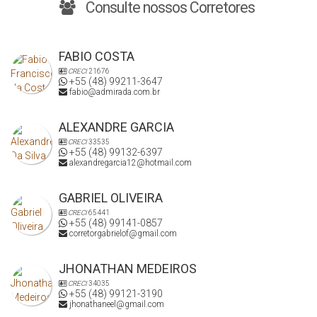
Consulte nossos Corretores
FABIO COSTA
CRECI
21676
+55 (48) 99211-3647
fabio@admirada.com.br
ALEXANDRE GARCIA
CRECI
33535
+55 (48) 99132-6397
alexandregarcia12@hotmail.com
GABRIEL OLIVEIRA
CRECI
65441
+55 (48) 99141-0857
corretorgabrielof@gmail.com
JHONATHAN MEDEIROS
CRECI
34035
+55 (48) 99121-3190
jhonathaneel@gmail.com