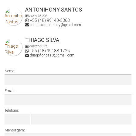
ANTONIHONY SANTOS
CRECI
38.206
+55 (48) 99140-3363
contato.antonihony@gmail.com
THIAGO SILVA
CRECI
66032
+55 (48) 99188-1725
thiagofloripa10@gmail.com
Nome:
Email:
Telefone:
Mensagem: