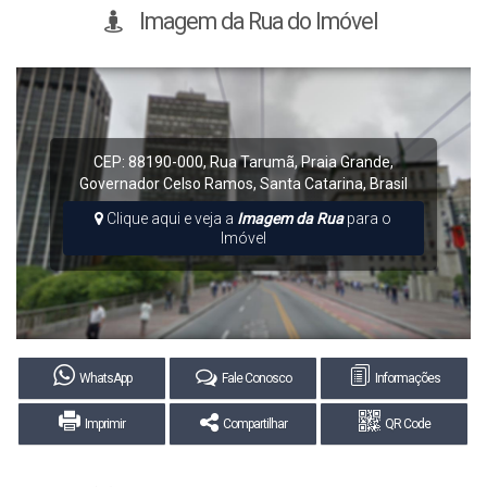
Imagem da Rua do Imóvel
CEP: 88190-000
,
Rua Tarumã
,
Praia Grande
,
Governador Celso Ramos
,
Santa Catarina
,
Brasil
Clique aqui e veja a
Imagem da Rua
para o
Imóvel
WhatsApp
Fale Conosco
Informações
Imprimir
Compartilhar
QR Code