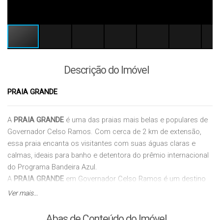
Descrição do Imóvel
PRAIA GRANDE
A
PRAIA GRANDE
é uma das praias mais belas e populares de
Governador Celso Ramos. Com cerca de 2 km de extensão,
essa praia encanta os visitantes com suas águas claras e
calmas, ideais para banho e detentora do prêmio internacional
do Programa Bandeira Azul.
A
PRAIA GRANDE
em Governador Celso Ramos é um destino
imperdível para quem busca se conectar com a natureza,
Ver mais...
desfrutar de um mar tranquilo e relaxar em um lugar
paradisíaco.
Abas de Conteúdo do Imóvel