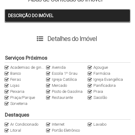
DESCRIÇÃO DO IMÓVEL
Detalhes do Imóvel
Serviços Próximos
Academias de ginástica
Avenida
Açougue
Banco
Escola 1º Grau
Farmácia
Feiras
Igreja Católica
Igreja Evangélica
Lojas
Mercado
Panificadora
Peixaria
Posto de Gasolina
Praia
Praça/Parque
Restaurante
Sacolão
Sorveteria
Destaques
Ar Condicionado
Internet
Lavabo
Litoral
Portão Eletrônico