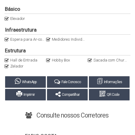
Básico
Elevador
Infraestrutura
Espera para Ar-condicionado Split
Medidores Individuais
Estrutura
Hall de Entrada
Hobby Box
Sacada com Churrasqueira a Carvão
Zelador
WhatsApp
Fale Conosco
Informações
Imprimir
Compartilhar
QR Code
Consulte nossos Corretores