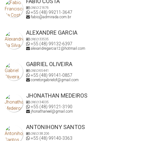
FABIO COSTA
CRECI
21676
+55 (48) 99211-3647
fabio@admirada.com.br
ALEXANDRE GARCIA
CRECI
33535
+55 (48) 99132-6397
alexandregarcia12@hotmail.com
GABRIEL OLIVEIRA
CRECI
65441
+55 (48) 99141-0857
corretorgabrielof@gmail.com
JHONATHAN MEDEIROS
CRECI
34035
+55 (48) 99121-3190
jhonathaneel@gmail.com
ANTONIHONY SANTOS
CRECI
38.206
+55 (48) 99140-3363