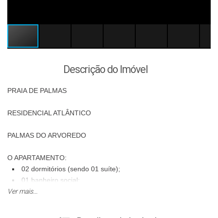
Descrição do Imóvel
PRAIA DE PALMAS
RESIDENCIAL ATLÂNTICO
PALMAS DO ARVOREDO
O APARTAMENTO:
02 dormitórios (sendo 01 suíte);
01 banheiro social;
Ver mais...
Área de serviço;
Cozinha;
Sala de jantar/estar;