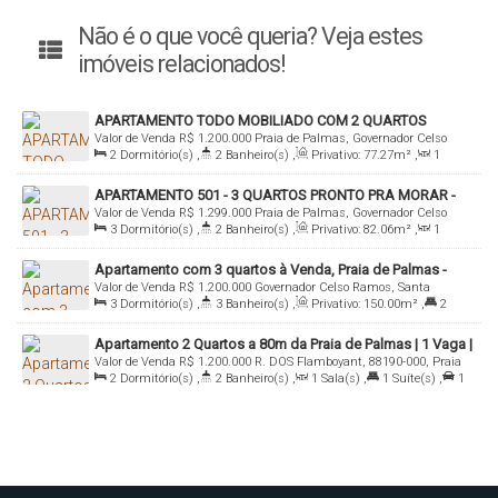
Não é o que você queria? Veja estes
imóveis relacionados!
APARTAMENTO TODO MOBILIADO COM 2 QUARTOS
Valor de Venda
R$
1.200.000
Praia de Palmas, Governador Celso
PRÓXIMO A PRAIA DE PALMAS A VENDA
2
Dormitório(s)
,
2
Banheiro(s)
,
Privativo:
77
.27
m²
,
1
Ramos, Santa Catarina, Brasil
Sala(s)
,
1
Suíte(s)
,
Total:
138
.45
m²
,
2
Vaga(s)
,
200m
APARTAMENTO 501 - 3 QUARTOS PRONTO PRA MORAR -
Distância do Mar
,
Útil:
77
.27
m²
Valor de Venda
R$
1.299.000
Praia de Palmas, Governador Celso
ILHA DI CAPRI RESIDENCE
3
Dormitório(s)
,
2
Banheiro(s)
,
Privativo:
82
.06
m²
,
1
Ramos, Santa Catarina, Brasil
Sala(s)
,
1
Suíte(s)
,
1
Vaga(s)
Apartamento com 3 quartos à Venda, Praia de Palmas -
Valor de Venda
R$
1.200.000
Governador Celso Ramos, Santa
Governador Celso Ramos
3
Dormitório(s)
,
3
Banheiro(s)
,
Privativo:
150
.00
m²
,
2
Catarina, Brasil
Suíte(s)
,
2
Vaga(s)
Apartamento 2 Quartos a 80m da Praia de Palmas | 1 Vaga |
Valor de Venda
R$
1.200.000
R. DOS Flamboyant, 88190-000, Praia
Piscina – Ellegance Residence
2
Dormitório(s)
,
2
Banheiro(s)
,
1
Sala(s)
,
1
Suíte(s)
,
1
de Palmas, Governador Celso Ramos, Santa Catarina, Brasil
Vaga(s)
,
80m
Distância do Mar