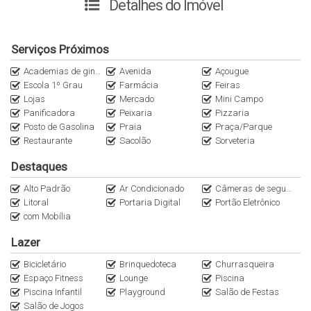
Detalhes do Imóvel
Sacada com churrasqueira;
02 Vagas de garagem;
01 hobby box:
Serviços Próximos
Academias de ginástica
Avenida
Açougue
Em sua infraestrutura, o RESIDENCIAL ATLÂNTICO oferece a
Escola 1º Grau
Farmácia
Feiras
seus proprietários:
Lojas
Mercado
Mini Campo
Panificadora
Peixaria
Pizzaria
Acabamento de altíssimo padrão;
Posto de Gasolina
Praia
Praça/Parque
Hobby Box privativo;
Restaurante
Sacolão
Sorveteria
Espera para ar condicionado split (sala e suítes);
Destaques
01 elevador por torre;
Alto Padrão
Piscinas;
Ar Condicionado
Câmeras de segurança
Litoral
Portaria Digital
Portão Eletrônico
Brinquedoteca;
com Mobília
Salão de festas;
Academia;
Lazer
Bicicletário
Brinquedoteca
Churrasqueira
Espaço Fitness
Lounge
Piscina
Agende sua visita. Fale com um de nossos corretores.
Piscina Infantil
Playground
Salão de Festas
Salão de Jogos