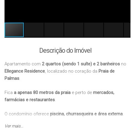
Descrição do Imóvel
Apartamento com
2 quartos (sendo 1 suíte) e 2 banheiros
no
Ellegance Residence
, localizado no coração da
Praia de
Palmas
.
Fica
a apenas 80 metros da praia
e perto de
mercados,
farmácias e restaurantes
.
O condomínio oferece
piscina, churrasqueira e área externa
.
Ver mais...
O apartamento também conta com
equipamentos de praia
e
1