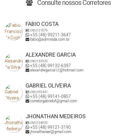
Consulte nossos Corretores
FABIO COSTA
CRECI
21676
+55 (48) 99211-3647
fabio@admirada.com.br
ALEXANDRE GARCIA
CRECI
33535
+55 (48) 99132-6397
alexandregarcia12@hotmail.com
GABRIEL OLIVEIRA
CRECI
65441
+55 (48) 99141-0857
corretorgabrielof@gmail.com
JHONATHAN MEDEIROS
CRECI
34035
+55 (48) 99121-3190
jhonathaneel@gmail.com