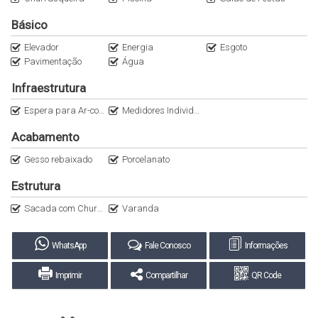
Básico
Elevador
Energia
Esgoto
Pavimentação
Água
Infraestrutura
Espera para Ar-condicionado Split
Medidores Individuais
Acabamento
Gesso rebaixado
Porcelanato
Estrutura
Sacada com Churrasqueira a Carvão
Varanda
WhatsApp
Fale Conosco
Informações
Imprimir
Compartilhar
QR Code