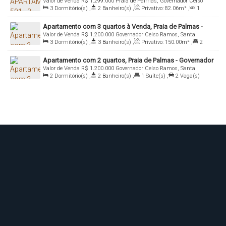
Valor de Venda
R$
1.299.000
Praia de Palmas, Governador Celso
ILHA DI CAPRI RESIDENCE
3
Dormitório(s)
,
2
Banheiro(s)
,
Privativo:
82
.06
m²
,
1
Ramos, Santa Catarina, Brasil
Sala(s)
,
1
Suíte(s)
,
1
Vaga(s)
Apartamento com 3 quartos à Venda, Praia de Palmas -
Valor de Venda
R$
1.200.000
Governador Celso Ramos, Santa
Governador Celso Ramos
3
Dormitório(s)
,
3
Banheiro(s)
,
Privativo:
150
.00
m²
,
2
Catarina, Brasil
Suíte(s)
,
2
Vaga(s)
Apartamento com 2 quartos, Praia de Palmas - Governador
Valor de Venda
R$
1.200.000
Governador Celso Ramos, Santa
Celso Ramos
2
Dormitório(s)
,
2
Banheiro(s)
,
1
Suíte(s)
,
2
Vaga(s)
Catarina, Brasil