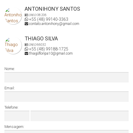
ANTONIHONY SANTOS
CRECI
38.206
+55 (48) 99140-3363
contato.antonihony@gmail.com
THIAGO SILVA
CRECI
66032
+55 (48) 99188-1725
thiagofloripa10@gmail.com
Nome:
Email:
Telefone:
Mensagem: