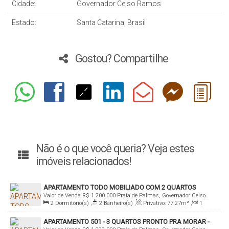
Cidade:
Governador Celso Ramos
Estado:
Santa Catarina, Brasil
Gostou? Compartilhe
Não é o que você queria? Veja estes
imóveis relacionados!
APARTAMENTO TODO MOBILIADO COM 2 QUARTOS
Valor de Venda
R$
1.200.000
Praia de Palmas, Governador Celso
PRÓXIMO A PRAIA DE PALMAS A VENDA
2
Dormitório(s)
,
2
Banheiro(s)
,
Privativo:
77
.27
m²
,
1
Ramos, Santa Catarina, Brasil
Sala(s)
,
1
Suíte(s)
,
Total:
138
.45
m²
,
2
Vaga(s)
,
200m
APARTAMENTO 501 - 3 QUARTOS PRONTO PRA MORAR -
Distância do Mar
,
Útil:
77
.27
m²