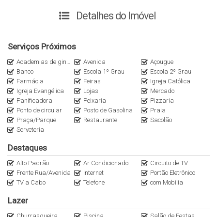
vaga de garagem
.
Detalhes do Imóvel
Ideal para
férias, moradia ou investimento
.
Entre em contato para mais informações e agende uma visita.
Serviços Próximos
Academias de ginástica
Avenida
Açougue
Banco
Escola 1º Grau
Escola 2º Grau
Farmácia
Feiras
Igreja Católica
Igreja Evangélica
Lojas
Mercado
Panificadora
Peixaria
Pizzaria
Ponto de circular
Posto de Gasolina
Praia
Praça/Parque
Restaurante
Sacolão
Sorveteria
Destaques
Alto Padrão
Ar Condicionado
Circuito de TV
Frente Rua/Avenida
Internet
Portão Eletrônico
TV a Cabo
Telefone
com Mobília
Lazer
Churrasqueira
Piscina
Salão de Festas