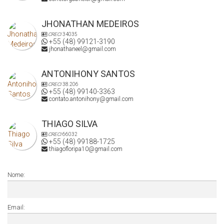
JHONATHAN MEDEIROS
CRECI
34035
+55 (48) 99121-3190
jhonathaneel@gmail.com
ANTONIHONY SANTOS
CRECI
38.206
+55 (48) 99140-3363
contato.antonihony@gmail.com
THIAGO SILVA
CRECI
66032
+55 (48) 99188-1725
thiagofloripa10@gmail.com
Nome:
Email: