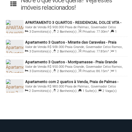
Não é o que você queria? Veja estes
imóveis relacionados!
APARTAMENTO 3 QUARTOS - RESIDENCIAL DOLCE VITA -
Valor de Venda
R$
900.000
Praia de Palmas, Governador Celso
PRAIA DE PALMAS
3
Dormitório(s)
,
2
Banheiro(s)
,
Privativo:
77
.00
m²
,
1
Ramos, Santa Catarina, Brasil
Suíte(s)
,
Total:
128
.00
m²
,
1
Vaga(s)
,
Útil:
77
.00
m²
Apartamento 3 Quartos - Mirante das Caravelas - Praia
Valor de Venda
R$
909.000
Praia Grande, Governador Celso Ramos,
Grande
3
Dormitório(s)
,
2
Banheiro(s)
,
Privativo:
77
.85
m²
,
1
Santa Catarina, Brasil
Sala(s)
,
1
Suíte(s)
,
1
Vaga(s)
,
350m
Distância do Mar
,
Útil:
Apartamento 3 Quartos - Montparnasse - Praia Grande
77
.85
m²
Valor de Venda
R$
950.000
Praia Grande, Governador Celso Ramos,
3
Dormitório(s)
,
2
Banheiro(s)
,
Privativo:
86
.15
m²
,
1
Santa Catarina, Brasil
Sala(s)
,
1
Suíte(s)
,
1
Vaga(s)
,
401m
Distância do Mar
,
Útil:
Apartamento com 2 quartos à Venda, Praia de Palmas -
86
.15
m²
Valor de Venda
R$
980.000
Praia de Palmas, Governador Celso
Governador Celso Ramos
2
Dormitório(s)
,
2
Banheiro(s)
,
1
Suíte(s)
,
2
Vaga(s)
Ramos, Santa Catarina, Brasil