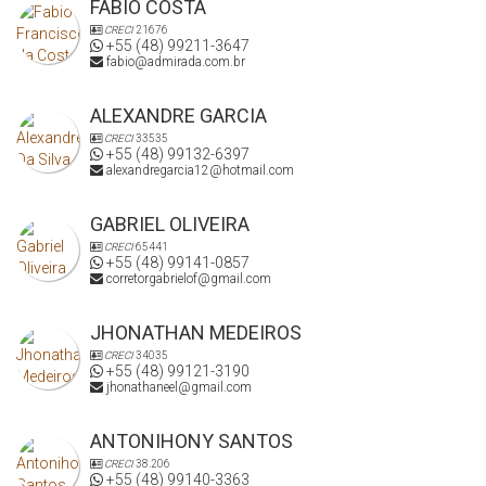
FABIO COSTA
residência. Sua nova história começa aqui! 🌟
CRECI
21676
+55 (48) 99211-3647
fabio@admirada.com.br
📲 Entre em contato para saber mais e programar uma visita.
ALEXANDRE GARCIA
CRECI
33535
+55 (48) 99132-6397
alexandregarcia12@hotmail.com
GABRIEL OLIVEIRA
CRECI
65441
+55 (48) 99141-0857
corretorgabrielof@gmail.com
JHONATHAN MEDEIROS
CRECI
34035
+55 (48) 99121-3190
jhonathaneel@gmail.com
ANTONIHONY SANTOS
CRECI
38.206
+55 (48) 99140-3363