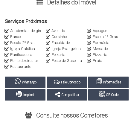
Detalhes do Imóvel
segurança, conforto e praticidade.
Características:
Serviços Próximos
Academias de ginástica
Avenida
Açougue
🛏️ 3 quartos (sendo 1 suÍte)
Banco
Cursinho
Escola 1º Grau
🚽 2 banheiros
Escola 2º Grau
Faculdade
Farmácia
🚘 Garagem para 3 carros
Igreja Católica
Igreja Evangélica
Mercado
Panificadora
Peixaria
Pizzaria
🛋️ Ampla sala de estar
Ponto de circular
Posto de Gasolina
Praia
🍳 Cozinha
Restaurante
🍖 Churrasqueira para momentos de lazer com a família
WhatsApp
Fale Conosco
Informações
Destaques
:
Imprimir
Compartilhar
QR Code
✅ Imóvel com escritura pública
✅ Excelente localização próxima aos comércios locais
✅ Área construída: 300 m²
Consulte nossos Corretores
✅ Área total: 2.270 m²
Agende sua visita e venha descobrir o encanto dessa