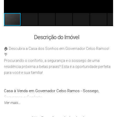
Descrição do Imóvel
🏠 Descubra a Casa dos Sonhos em Governador Celso Ramos!
🌴
Procurando o conforto, a segurança e o sossego de uma
residência próxima a belas praias? Esta é a oportunidade perfeita
para você e sua família!
Casa à Venda em Governador Celso Ramos - Sossego,
Segurança e Conforto
Ver mais...
Ótima oportunidade! Esta linda casa à venda em Governador
Celso Ramos atende a todos os seus desejos de sossego,