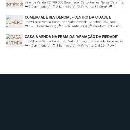
Valor de Venda
R$
499.000
Governador Celso Ramos, Santa Catarina,
Governador
2
Dormitório(s)
,
2
Banheiro(s)
,
Privativo:
82
.00
m²
,
1
Brasil
Suíte(s)
,
1
Vaga(s)
,
Terreno:
180
.00
m²
COMERCIAL E RESIDENCIAL - CENTRO DA CIDADE E
Imóvel para Venda
Consulte o Valor
Avenida Ganchos, 930, casa,
FRENTE MAR - A VENDA
1 ~ 3
Dormitório(s)
,
1 ~ 6
Banheiro(s)
,
Privativo:
363
.20
m²
,
88190-000, Ganchos do Meio, Governador Celso Ramos, Santa
1
Sala(s)
,
Total:
363
.20
m²
,
Útil:
363
.20
m²
,
Terreno:
Catarina, Brasil
CASA A VENDA NA PRAIA DA "ARMAÇÃO DA PIEDADE"
322
.11
m²
Imóvel para Venda
Consulte o Valor
Armação da Piedade, Governador
4
Dormitório(s)
,
3
Banheiro(s)
,
Privativo:
248
.26
m²
,
1
Celso Ramos, Santa Catarina, Brasil
Sala(s)
,
1
Suíte(s)
,
Total:
248
.26
m²
,
2 ~ 4
Vaga(s)
,
350m
Distância do Mar
,
Útil:
248
.26
m²
,
Terreno:
485
.00
m²
,
Comprimento:
18
.00
m
,
Fundos:
12
.26
m
,
Frente:
18
.00
m
,
Lado Direito:
27
.00
m
,
Lado Esquerdo:
27
.00
m