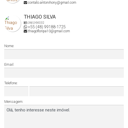
contato.antonihony@gmail.com
THIAGO SILVA
CRECI
66032
+55 (48) 99188-1725
thiagofloripa10@gmail.com
Nome:
Email:
Telefone:
Mensagem: