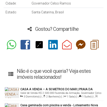
Cidade:
Governador Celso Ramos
Estado:
Santa Catarina, Brasil
Gostou? Compartilhe
Não é o que você queria? Veja estes
imóveis relacionados!
CASA A VENDA – A 50 METROS DO MAR | PRAIA DA
Valor de Venda
R$
2.500.000
Fazenda da Armação, Governador Celso
FAZENDA DA ARMAÇÃO
3
Dormitório(s)
,
2
Banheiro(s)
,
1
Sala(s)
,
1
Suíte(s)
,
Ramos, Santa Catarina, Brasil
Total:
252
.46
m²
,
1
Vaga(s)
,
50m
Distância do Mar
,
Útil:
Casa geminada com piscina a venda - Loteamento Nova
252
.46
m²
,
Terreno:
478
.00
m²