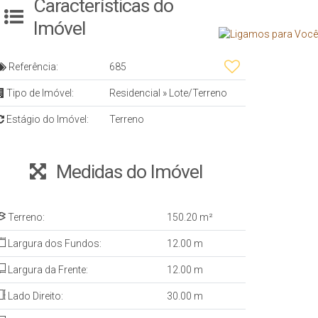
Características do
Imóvel
Referência:
685
Tipo de Imóvel:
Residencial
»
Lote/Terreno
Estágio do Imóvel:
Terreno
Medidas do Imóvel
Terreno:
150
.20
m²
Largura dos Fundos:
12
.00
m
Largura da Frente:
12
.00
m
Lado Direito:
30
.00
m