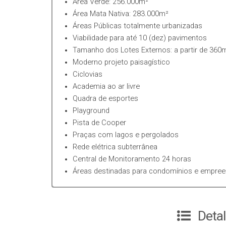
Área Verde: 256.000m²
externos e condomínios), comerciais e industriais.
Área Mata Nativa: 283.000m²
Áreas Públicas totalmente urbanizadas
Empreendimento emoldurado por uma imensa área ver
Viabilidade para até 10 (dez) pavimentos
vegetação nativa da região.
Tamanho dos Lotes Externos: a partir de 360
Moderno projeto paisagístico
É COMPLETO. UM NOVO CONCEITO DE VIVER BEM
Ciclovias
Academia ao ar livre
Tire os pés do chão. Permita-se sonhar. Permita-se e
Quadra de esportes
indescritível, o surpreendente. Abra a janela, contemp
Playground
paisagem soberana, pontuada pela beleza dos lagos. S
Pista de Cooper
Praças com lagos e pergolados
Primeiro condomínio fechado de terrenos da região com
Rede elétrica subterrânea
Florianópolis.
PERMITA-SE!
Central de Monitoramento 24 horas
Áreas destinadas para condomínios e empre
Registro de Incorporação R.3-24.733, no Ofício de Re
Deta