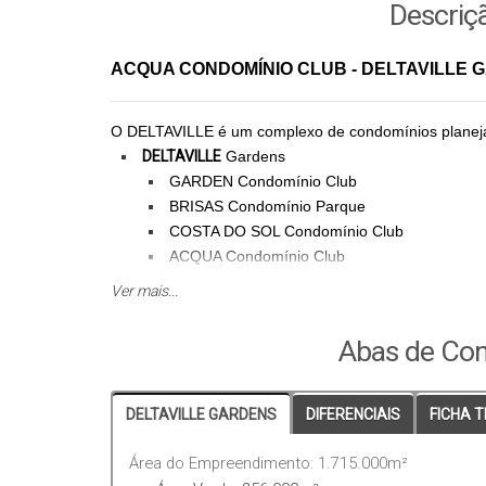
Descriç
ACQUA CONDOMÍNIO CLUB - DELTAVILLE 
O DELTAVILLE é um complexo de condomínios planejad
DELTAVILLE
Gardens
GARDEN Condomínio Club
BRISAS Condomínio Parque
COSTA DO SOL Condomínio Club
ACQUA Condomínio Club
BLUE Condomínio Club
Ver mais...
DELTAVILLE
Marine
MONTENEGRO Marine
Abas de Con
DELTAVILLE
Business
Um bairro construído com os mais modernos conceitos
DELTAVILLE GARDENS
DIFERENCIAIS
FICHA 
poucos minutos do centro de Florianópolis.
Área do Empreendimento: 1.715.000m²
O
DELTAVILLE
possui lotes externos a partir de 360m² 