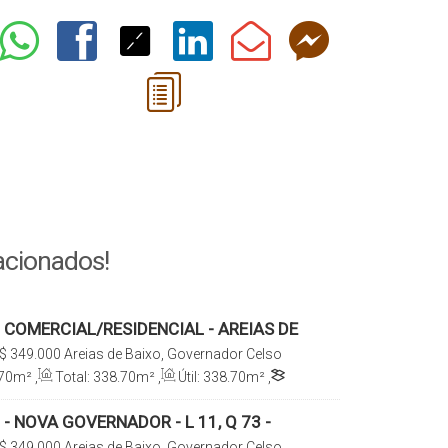
acionados!
COMERCIAL/RESIDENCIAL - AREIAS DE
$
349.000
Areias de Baixo, Governador Celso
arina, Brasil
70
m²
,
Total:
338
.70
m²
,
Útil:
338
.70
m²
,
m²
,
Fundos:
113
.80
m
,
Frente:
113
.80
m
,
.40
m
,
Lado Esquerdo:
297
.40
m
- NOVA GOVERNADOR - L 11, Q 73 -
IXO
$
349.000
Areias de Baixo, Governador Celso