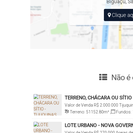
Biguaçu
,
Sa
Clique aq
Não é 
TERRENO, CHÁCARA OU SÍTIO 
(GUAPORANGA), BIGUAÇU
Valor de Venda
R$
2.000.000
Tijuqui
Santa Catarina, Brasil
Terreno:
51152
.80
m²
,
Fundos:
Lado Direito:
608
.60
m
,
Lado Esqu
LOTE URBANO - NOVA GOVERNA
AREIAS DO MEIO
Valor de Venda
R$
270.000
Areias d