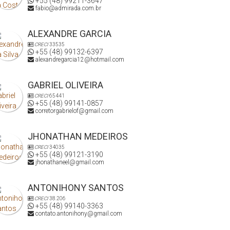
+55 (48) 99211-3647
fabio@admirada.com.br
ALEXANDRE GARCIA
CRECI
33535
+55 (48) 99132-6397
alexandregarcia12@hotmail.com
GABRIEL OLIVEIRA
CRECI
65441
+55 (48) 99141-0857
corretorgabrielof@gmail.com
JHONATHAN MEDEIROS
CRECI
34035
+55 (48) 99121-3190
jhonathaneel@gmail.com
ANTONIHONY SANTOS
CRECI
38.206
+55 (48) 99140-3363
contato.antonihony@gmail.com