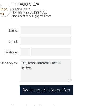
THIAGO SILVA
CRECI
66032
+55 (48) 99188-1725
thiagofloripa10@gmail.com
Nome:
Email:
Telefone:
Mensagem: