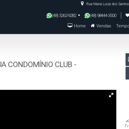
Rua Maria Luiza dos Santos
(48) 3262-9282
(48) 98444-3500
Home
Vendas
Tempo
De R$500.000 Até R$1.000.000
UA CONDOMÍNIO CLUB -