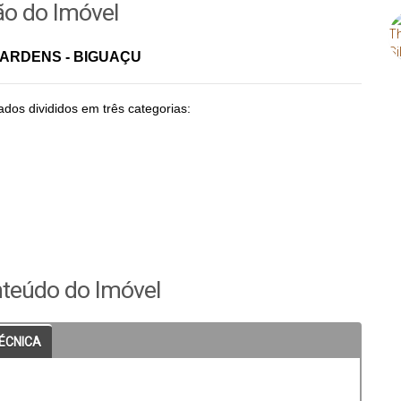
ão do Imóvel
GARDENS - BIGUAÇU
os divididos em três categorias:
teúdo do Imóvel
 de sustentabilidade e com foco no urbanismo moderno, a
TÉCNICA
e infraestrutura completa para áreas residenciais (lotes