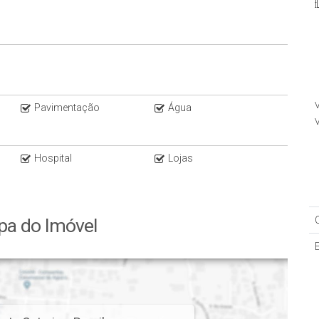
V
Pavimentação
Água
V
Hospital
Lojas
a do Imóvel