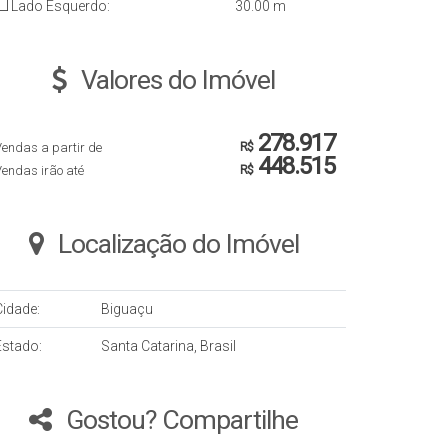
Lado Esquerdo:
30
.00
m
Valores do Imóvel
278.917
endas a partir de
R$
448.515
endas irão até
R$
Localização do Imóvel
Cidade:
Biguaçu
Estado:
Santa Catarina, Brasil
Gostou? Compartilhe