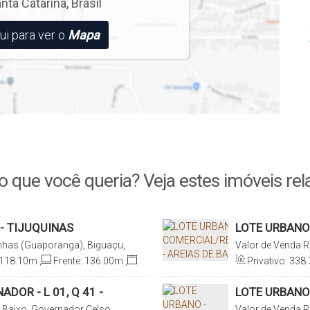
nta Catarina
,
Brasil
ui para ver o
Mapa
o que você queria? Veja estes imóveis rel
- TIJUQUINAS
LOTE URBANO 
BAIXO
nhas (Guaporanga), Biguaçu,
Valor de Venda
R
Ramos, Santa Cat
118
.10
m
,
Frente:
136
.00
m
,
Privativo:
338
.
erdo:
678
.40
m
Terreno:
3387
.00
Lado Direito:
297
DOR - L 01, Q 41 -
LOTE URBANO 
AREIAS DE BA
e Baixo, Governador Celso
Valor de Venda
R