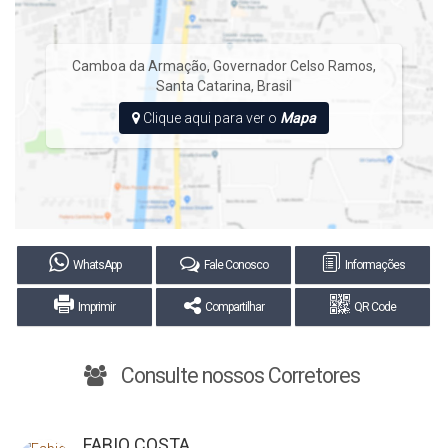
Camboa da Armação
,
Governador Celso Ramos
,
Santa Catarina
,
Brasil
Clique aqui para ver o
Mapa
WhatsApp
Fale Conosco
Informações
Imprimir
Compartilhar
QR Code
Consulte nossos Corretores
FABIO COSTA