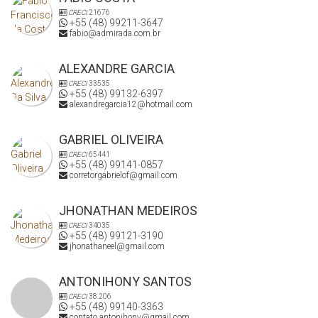
CRECI
21676
+55 (48) 99211-3647
fabio@admirada.com.br
ALEXANDRE GARCIA
CRECI
33535
+55 (48) 99132-6397
alexandregarcia12@hotmail.com
GABRIEL OLIVEIRA
CRECI
65441
+55 (48) 99141-0857
corretorgabrielof@gmail.com
JHONATHAN MEDEIROS
CRECI
34035
+55 (48) 99121-3190
jhonathaneel@gmail.com
ANTONIHONY SANTOS
CRECI
38.206
+55 (48) 99140-3363
contato.antonihony@gmail.com