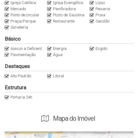
Igreja Católica
Igreja Evangélica
Lojas
Mercado
Panificadora
Peixaria
Ponto de circular
Posto de Gasolina
Praia
Praça/Parque
Restaurante
Sacolão
Sorveteria
Básico
Acesso a Deficientes
Energia
Esgoto
Pavimentação
Água
Destaques
Alto Padrão
Litoral
Estrutura
Portaria 24h
Mapa do Imóvel