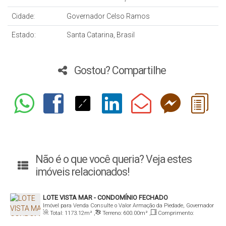
Cidade:
Governador Celso Ramos
Estado:
Santa Catarina, Brasil
Gostou? Compartilhe
Não é o que você queria? Veja estes
imóveis relacionados!
LOTE VISTA MAR - CONDOMÍNIO FECHADO
Imóvel para Venda
Consulte o Valor
Armação da Piedade, Governador
Total:
1173
.12
m²
,
Terreno:
600
.00
m²
,
Comprimento:
Celso Ramos, Santa Catarina, Brasil
100
.00
m
,
Fundos:
20
.00
m
,
Frente:
20
.00
m
,
Lado Direito: