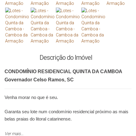
Descrição do Imóvel
CONDOMÍNIO RESIDENCIAL QUINTA DA CAMBOA
Governador Celso Ramos, SC
Venha morar no que é seu.
Garanta seu lote num condomínio residencial próximo as mais
belas praias do litoral catarinense.
Formado por apenas 20 unidades autônomas (lotes) a partir de
Ver mais...