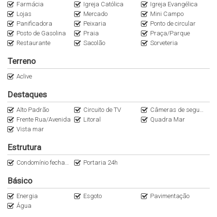
Farmácia
Igreja Católica
Igreja Evangélica
Lojas
Mercado
Mini Campo
Panificadora
Peixaria
Ponto de circular
Posto de Gasolina
Praia
Praça/Parque
Restaurante
Sacolão
Sorveteria
Terreno
Aclive
Destaques
Alto Padrão
Circuito de TV
Câmeras de segurança
Frente Rua/Avenida
Litoral
Quadra Mar
Vista mar
Estrutura
Condomínio fechado
Portaria 24h
Básico
Energia
Esgoto
Pavimentação
Água