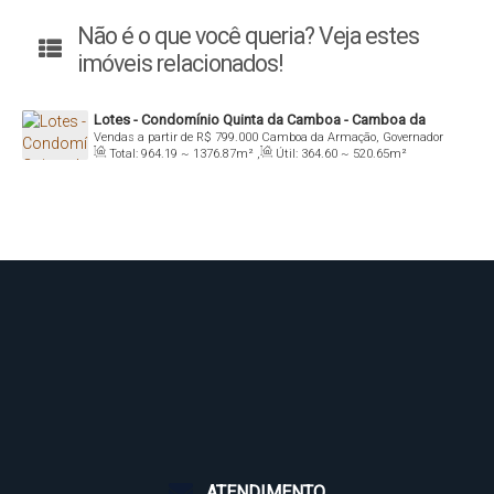
Não é o que você queria? Veja estes
imóveis relacionados!
Lotes - Condomínio Quinta da Camboa - Camboa da
Vendas a partir de
R$
799.000
Camboa da Armação, Governador
Armação
Total:
964
.19
~ 1376
.87
m²
,
Útil:
364
.60
~ 520
.65
m²
Celso Ramos, Santa Catarina, Brasil
ATENDIMENTO