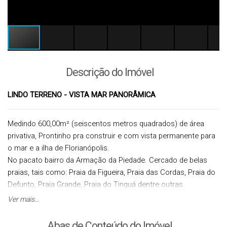
Descrição do Imóvel
LINDO TERRENO - VISTA MAR PANORÂMICA
Medindo 600,00m² (seiscentos metros quadrados) de área
privativa, P
rontinho pra construir e com vista permanente para
o mar e a ilha de Florianópolis.
No pacato bairro da Armação da Piedade. Cercado de belas
praias, tais como: Praia da Figueira, Praia das Cordas, Praia do
Defunto, Praia Grande, Praia do Tinguá dentre outras.
Condomínio bem planejado, afim de proporcionar a seus
Ver mais...
proprietários muito conforto, comodidade, tranquilidade,
segurança e proximidade do mar.
Abas de Conteúdo do Imóvel