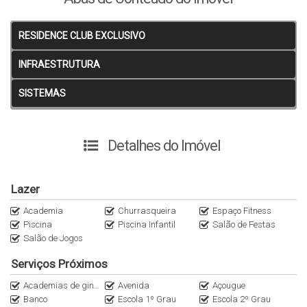
Agende sua visita e venha conhecer pessoalmente.
Estamos aguardando você.
RESIDENCE CLUB EXCLUSIVO
************************************************************
*** PROCURE UM DE NOSSOS CORRETORES ***
INFRAESTRUTURA
************************************************************
SISTEMAS
Detalhes do Imóvel
Lazer
Academia
Churrasqueira
Espaço Fitness
Piscina
Piscina Infantil
Salão de Festas
Salão de Jogos
Serviços Próximos
Academias de ginástica
Avenida
Açougue
Banco
Escola 1º Grau
Escola 2º Grau