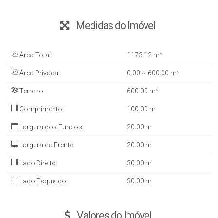
Medidas do Imóvel
Área Total:
1173
.12
m²
Área Privada:
0
.00
~ 600
.00
m²
Terreno:
600
.00
m²
Comprimento:
100
.00
m
Largura dos Fundos:
20
.00
m
Largura da Frente:
20
.00
m
Lado Direito:
30
.00
m
Lado Esquerdo:
30
.00
m
Valores do Imóvel