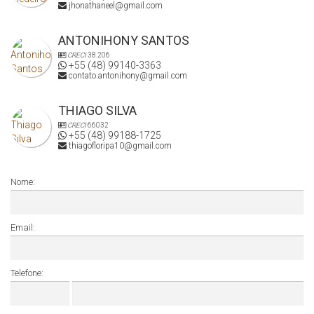
jhonathaneel@gmail.com
ANTONIHONY SANTOS
CRECI
38.206
+55 (48) 99140-3363
contato.antonihony@gmail.com
THIAGO SILVA
CRECI
66032
+55 (48) 99188-1725
thiagofloripa10@gmail.com
Nome:
Email:
Telefone: