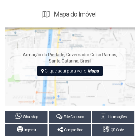
Mapa do Imóvel
Armação da Piedade
,
Governador Celso Ramos
,
Santa Catarina
,
Brasil
Clique aqui para ver o
Mapa
WhatsApp
Fale Conosco
Informações
Imprimir
Compartilhar
QR Code