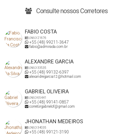
Consulte nossos Corretores
FABIO COSTA
CRECI
21676
+55 (48) 99211-3647
fabio@admirada.com.br
ALEXANDRE GARCIA
CRECI
33535
+55 (48) 99132-6397
alexandregarcia12@hotmail.com
GABRIEL OLIVEIRA
CRECI
65441
+55 (48) 99141-0857
corretorgabrielof@gmail.com
JHONATHAN MEDEIROS
CRECI
34035
+55 (48) 99121-3190