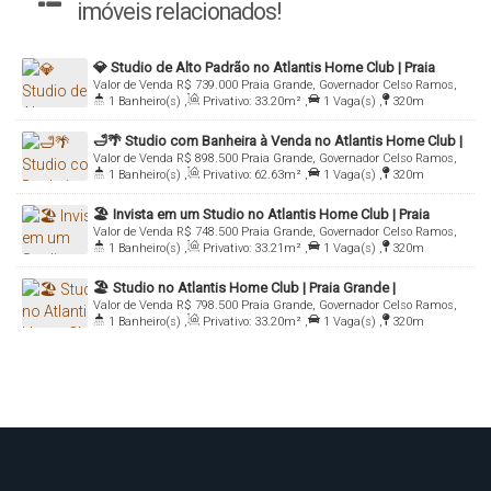
imóveis relacionados!
💎 Studio de Alto Padrão no Atlantis Home Club | Praia
Valor de Venda
R$
739.000
Praia Grande, Governador Celso Ramos,
Grande | SC
1
Banheiro(s)
,
Privativo:
33
.20
m²
,
1
Vaga(s)
,
320m
Santa Catarina, Brasil
Distância do Mar
🛁🌴 Studio com Banheira à Venda no Atlantis Home Club |
Valor de Venda
R$
898.500
Praia Grande, Governador Celso Ramos,
Praia Grande | Governador Celso Ramos
1
Banheiro(s)
,
Privativo:
62
.63
m²
,
1
Vaga(s)
,
320m
Santa Catarina, Brasil
Distância do Mar
🏖️ Invista em um Studio no Atlantis Home Club | Praia
Valor de Venda
R$
748.500
Praia Grande, Governador Celso Ramos,
Grande | Governador Celso Ramos
1
Banheiro(s)
,
Privativo:
33
.21
m²
,
1
Vaga(s)
,
320m
Santa Catarina, Brasil
Distância do Mar
🏖️ Studio no Atlantis Home Club | Praia Grande |
Valor de Venda
R$
798.500
Praia Grande, Governador Celso Ramos,
Governador Celso Ramos
1
Banheiro(s)
,
Privativo:
33
.20
m²
,
1
Vaga(s)
,
320m
Santa Catarina, Brasil
Distância do Mar