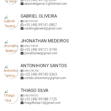
+55 (48) 99132-6397
alexandregarcia12@hotmail.com
GABRIEL OLIVEIRA
CRECI
65441
+55 (48) 99141-0857
corretorgabrielof@gmail.com
JHONATHAN MEDEIROS
CRECI
34035
+55 (48) 99121-3190
jhonathaneel@gmail.com
ANTONIHONY SANTOS
CRECI
38.206
+55 (48) 99140-3363
contato.antonihony@gmail.com
THIAGO SILVA
CRECI
66032
+55 (48) 99188-1725
thiagofloripa10@gmail.com