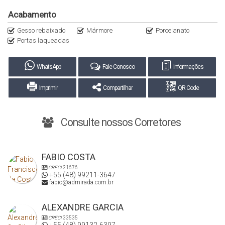
Acabamento
Gesso rebaixado
Mármore
Porcelanato
Portas laqueadas
WhatsApp
Fale Conosco
Informações
Imprimir
Compartilhar
QR Code
Consulte nossos Corretores
FABIO COSTA
CRECI
21676
+55 (48) 99211-3647
fabio@admirada.com.br
ALEXANDRE GARCIA
CRECI
33535