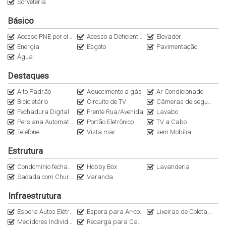
Sorveteria
✔ Áreas comuns entregues mobiliadas, decoradas e equipadas
Básico
O
ATLANTIS HOME CLUB
oferece a combinação perfeita entre
Acesso PNE por elevação
Acesso a Deficientes
Elevador
qualidade de vida, exclusividade e contato com a natureza, em
Energia
Esgoto
Pavimentação
uma das regiões mais desejadas do litoral catarinense.
Água
📞 Entre em contato e agende sua visita. Venha conhecer seu
Destaques
novo lar na Praia Grande, com vista para o mar e uma estrutura
Alto Padrão
Aquecimento a gás
Ar Condicionado
completa para toda a família!
Bicicletário
Circuito de TV
Câmeras de segurança
Fechadura Digital
Frente Rua/Avenida
Lavabo
Persiana Automatizada
Portão Eletrônico
TV a Cabo
Telefone
Vista mar
sem Mobília
Estrutura
Condomínio fechado
Hobby Box
Lavanderia
Sacada com Churrasqueira a Carvão
Varanda
Infraestrutura
Espera Autos Elétricos
Espera para Ar-condicionado Split
Lixeiras de Coleta Seletiva
Medidores Individuais
Recarga para Carro Elétrico