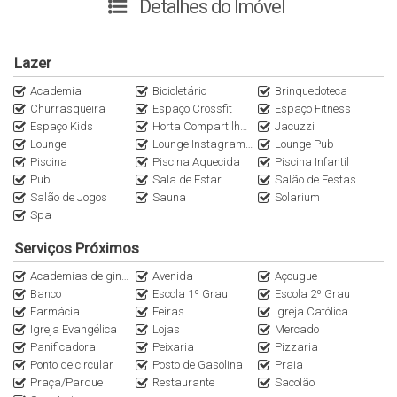
✔ Banheiro social
Detalhes do Imóvel
✔ Sala de estar e jantar integradas
✔ 5º andar
Lazer
✔ Vista permanente para o mar
✔ Ambientes amplos e modernos
Academia
Bicicletário
Brinquedoteca
✔ HomeBox
Churrasqueira
Espaço Crossfit
Espaço Fitness
Espaço Kids
Horta Compartilhada
Jacuzzi
Lounge
Lounge Instagramável
Lounge Pub
✨ Lazer e comodidades completas do empreendimento:
Piscina
Piscina Aquecida
Piscina Infantil
✔ Piscina adulto
Pub
Sala de Estar
Salão de Festas
✔ Piscina aquecida
Salão de Jogos
Sauna
Solarium
✔ Piscina infantil
Spa
✔ Spa
Serviços Próximos
✔ Sala de jogos
✔ Brinquedoteca
Academias de ginástica
Avenida
Açougue
Banco
Escola 1º Grau
Escola 2º Grau
✔ Espaço pet
Farmácia
Feiras
Igreja Católica
✔ Quiosques com churrasqueiras
Igreja Evangélica
Lojas
Mercado
✔ Bicicletas para uso dos moradores
Panificadora
Peixaria
Pizzaria
✔ Espaço coworking/escritório
Ponto de circular
Posto de Gasolina
Praia
✔ Carregador para veículos elétricos
Praça/Parque
Restaurante
Sacolão