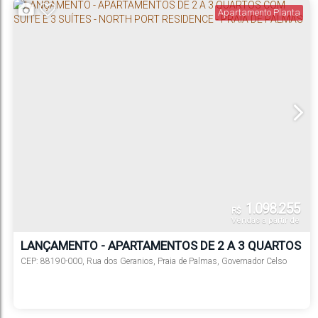
Apartamento Planta
1.098.255
R$
Vendas a partir de
LANÇAMENTO - APARTAMENTOS DE 2 A 3 QUARTOS
COM SUÍTE E 3 SUÍTES - NORTH PORT RESIDENCE -
CEP: 88190-000
,
Rua dos Geranios
,
Praia de Palmas
,
Governador Celso
Ramos
,
Santa Catarina
,
Brasil
PRAIA DE PALMAS