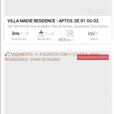
705.217
R$
Valor de Venda
VILLA MADIE RESIDENCE - APTOS. DE 01 OU 02
QUARTOS NA PRAIA DE PALMAS
CEP: 88190-000
,
Rua do Baobá
,
Praia de Palmas
,
Governador Celso Ramos
,
Santa Catarina
,
Brasil
1 ~ 2
1 ~ 2
1
4808
~
Dormitório(s)
Banheiro(s)
Sala(s)
.00
5944
m²
1
1
650m
Privativo:
.00
4808
~
Suíte(s)
Vaga(s)
Distância do Mar
.00
5944
m²
.00
Total:
Apartamento Planta
4808
~
.00
5944
m²
.00
Útil: