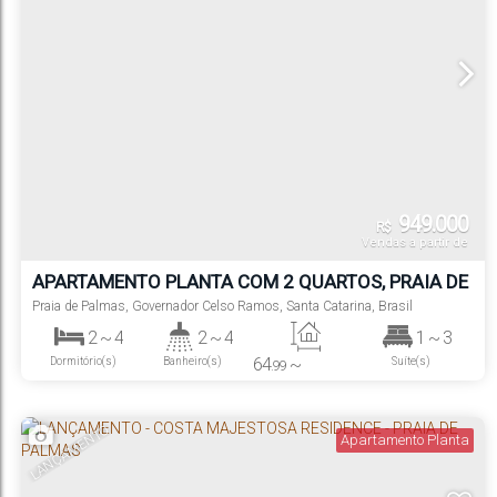
949.000
R$
Vendas a partir de
APARTAMENTO PLANTA COM 2 QUARTOS, PRAIA DE
PALMAS - GOVERNADOR CELSO RAMOS
Praia de Palmas
,
Governador Celso Ramos
,
Santa Catarina
,
Brasil
2 ~ 4
2 ~ 4
1 ~ 3
64
~
Dormitório(s)
Banheiro(s)
Suíte(s)
.99
150
m²
1 ~ 2
Privativo:
.14
Vaga(s)
LANÇAMENTO
Apartamento Planta