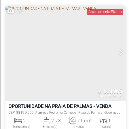
Apartamento Planta
809.965
R$
Valor de Venda
OPORTUNIDADE NA PRAIA DE PALMAS - VENDA
CEP: 88190-000
,
Alameda Pedro Ivo Campos
,
Praia de Palmas
,
Governador
Celso Ramos
,
Santa Catarina
,
Brasil
2
2 ~ 3
70
m²
1
.60
Dormitório(s)
Banheiro(s)
Privativo:
Sala(s)