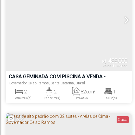
499.000
R$
Valor de Venda
CASA GEMINADA COM PISCINA A VENDA -
LOTEAMENTO NOVA GOVERNADOR
Governador Celso Ramos
,
Santa Catarina
,
Brasil
2
2
82
m²
1
.00
Dormitório(s)
Banheiro(s)
Privativo:
Suíte(s)
1
180
m²
.00
Vaga(s)
Terreno:
Casa