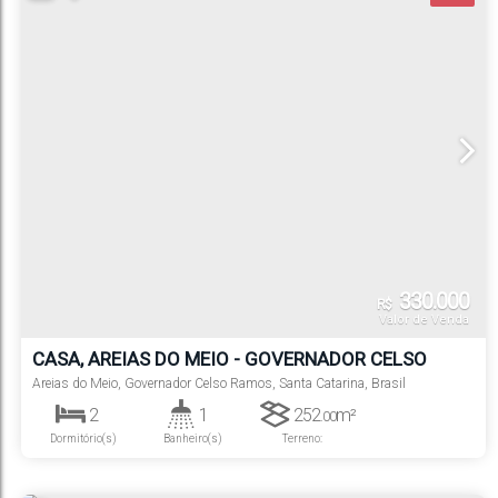
330.000
R$
Valor de Venda
CASA, AREIAS DO MEIO - GOVERNADOR CELSO
RAMOS
Areias do Meio
,
Governador Celso Ramos
,
Santa Catarina
,
Brasil
2
1
252
m²
.00
Dormitório(s)
Banheiro(s)
Terreno: