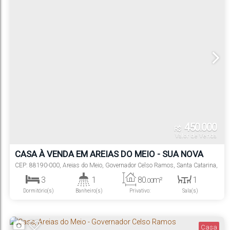
450.000
R$
Valor de Venda
CASA À VENDA EM AREIAS DO MEIO - SUA NOVA
VIDA COMEÇA AQUI!
CEP: 88190-000
,
Areias do Meio
,
Governador Celso Ramos
,
Santa Catarina
,
Brasil
3
1
80
m²
1
.00
Dormitório(s)
Banheiro(s)
Privativo:
Sala(s)
2
240
m²
.00
Vaga(s)
Terreno:
Casa