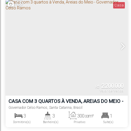
Casa
2.200.000
R$
Valor de Venda
CASA COM 3 QUARTOS À VENDA, AREIAS DO MEIO -
GOVERNADOR CELSO RAMOS
Governador Celso Ramos
,
Santa Catarina
,
Brasil
3
3
300
m²
1
.00
Dormitório(s)
Banheiro(s)
Privativo:
Suíte(s)
300
m²
3
300
m²
2770
m²
.00
.00
.00