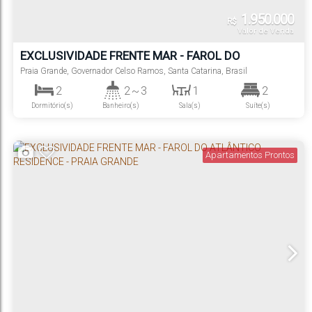
1.950.000
R$
Valor de Venda
EXCLUSIVIDADE FRENTE MAR - FAROL DO
ATLÂNTICO RESIDENCE - PRAIA GRANDE
Praia Grande
,
Governador Celso Ramos
,
Santa Catarina
,
Brasil
2
2 ~ 3
1
2
Dormitório(s)
Banheiro(s)
Sala(s)
Suíte(s)
1
Vaga(s)
Apartamentos Prontos