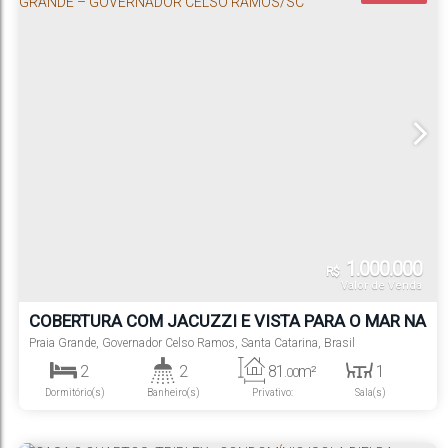
Útil:
1.000.000
R$
Valor de Venda
COBERTURA COM JACUZZI E VISTA PARA O MAR NA
PRAIA GRANDE – GOVERNADOR CELSO RAMOS/SC
Praia Grande
,
Governador Celso Ramos
,
Santa Catarina
,
Brasil
2
2
81
m²
1
.00
Dormitório(s)
Banheiro(s)
Privativo:
Sala(s)
1
1
150m
Suíte(s)
Vaga(s)
Distância do Mar