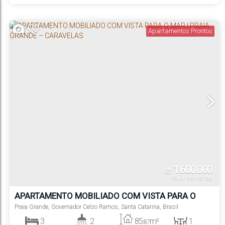
103
m²
1
400m
.00
Total:
Vaga(s)
Distância do Mar
Apartamentos Prontos
1.600.000
R$
Valor de Venda
APARTAMENTO MOBILIADO COM VISTA PARA O
MAR | PRAIA GRANDE – CARAVELAS
Praia Grande
,
Governador Celso Ramos
,
Santa Catarina
,
Brasil
3
2
85
m²
1
.87