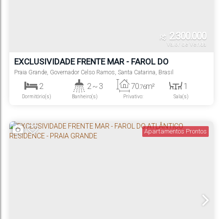
2.300.000
R$
Valor de Venda
EXCLUSIVIDADE FRENTE MAR - FAROL DO
ATLÂNTICO RESIDENCE - PRAIA GRANDE
Praia Grande
,
Governador Celso Ramos
,
Santa Catarina
,
Brasil
2
2 ~ 3
70
m²
1
.76
Dormitório(s)
Banheiro(s)
Privativo:
Sala(s)
2
1
Suíte(s)
Vaga(s)
Apartamentos Prontos