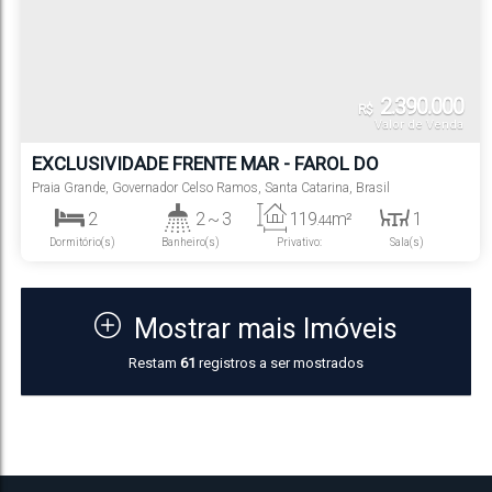
2.390.000
R$
Valor de Venda
EXCLUSIVIDADE FRENTE MAR - FAROL DO
ATLÂNTICO RESIDENCE - PRAIA GRANDE
Praia Grande
,
Governador Celso Ramos
,
Santa Catarina
,
Brasil
2
2 ~ 3
119
m²
1
.44
Dormitório(s)
Banheiro(s)
Privativo:
Sala(s)
2
1
Suíte(s)
Vaga(s)
Mostrar mais Imóveis
Restam
61
registros a ser mostrados