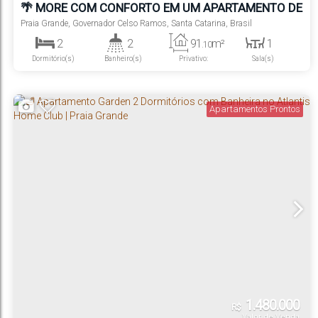
🌴 MORE COM CONFORTO EM UM APARTAMENTO DE
2 DORMITÓRIOS | ATLANTIS HOME CLUB
Praia Grande
,
Governador Celso Ramos
,
Santa Catarina
,
Brasil
2
2
91
m²
1
.10
Dormitório(s)
Banheiro(s)
Privativo:
Sala(s)
1
1
320m
Suíte(s)
Vaga(s)
Distância do Mar
Apartamentos Prontos
1.480.000
R$
Valor de Venda