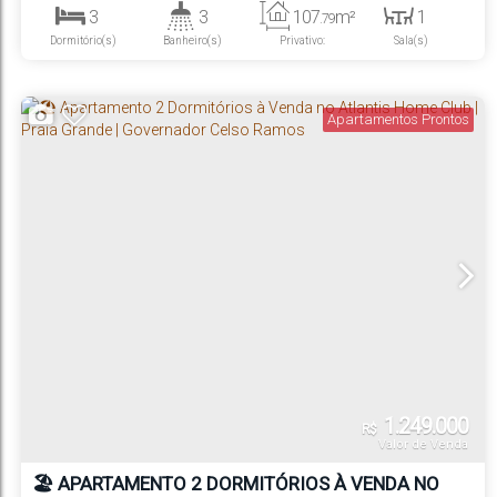
3
3
107
m²
1
.79
Dormitório(s)
Banheiro(s)
Privativo:
Sala(s)
1
2
320m
Suíte(s)
Vaga(s)
Distância do Mar
Apartamentos Prontos
1.249.000
R$
Valor de Venda
🏖️ APARTAMENTO 2 DORMITÓRIOS À VENDA NO