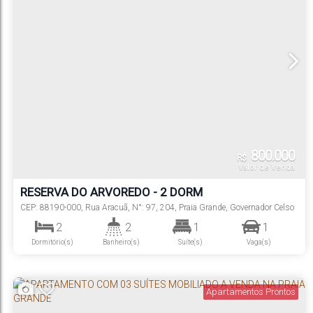
800.000
R$
Valor de Venda
RESERVA DO ARVOREDO - 2 DORM
CEP: 88190-000
,
Rua Aracuã
,
N°:
97
,
204
,
Praia Grande
,
Governador Celso
Ramos
,
Santa Catarina
,
Brasil
2
2
1
1
Dormitório(s)
Banheiro(s)
Suíte(s)
Vaga(s)
64
m²
.78
Útil:
Apartamentos Prontos