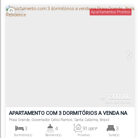
Apartamentos Prontos
1.300.000
R$
Valor de Venda
APARTAMENTO COM 3 DORMITÓRIOS A VENDA NA
PRAIA GRANDE - IBIZA RESIDENCE
Praia Grande
,
Governador Celso Ramos
,
Santa Catarina
,
Brasil
3
4
91
m²
3
.00
Dormitório(s)
Banheiro(s)
Privativo:
Suíte(s)