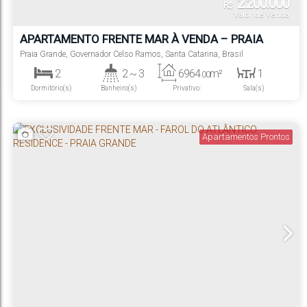
2.200.000
R$
Valor de Venda
APARTAMENTO FRENTE MAR À VENDA – PRAIA
GRANDE | CARAVELAS
Praia Grande
,
Governador Celso Ramos
,
Santa Catarina
,
Brasil
2
2 ~ 3
6964
m²
1
.00
Dormitório(s)
Banheiro(s)
Privativo:
Sala(s)
2
6964
m²
1
69
m²
.00
.64
Suíte(s)
Total:
Vaga(s)
Útil:
Apartamentos Prontos