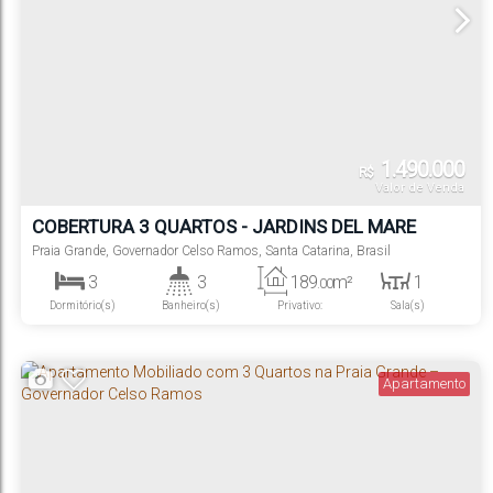
1.490.000
R$
Valor de Venda
COBERTURA 3 QUARTOS - JARDINS DEL MARE
RESIDENCE - PRAIA GRANDE
Praia Grande
,
Governador Celso Ramos
,
Santa Catarina
,
Brasil
3
3
189
m²
1
.00
Dormitório(s)
Banheiro(s)
Privativo:
Sala(s)
2
189
m²
2
116
m²
.00
.20
Suíte(s)
Total:
Vaga(s)
Útil:
Apartamento