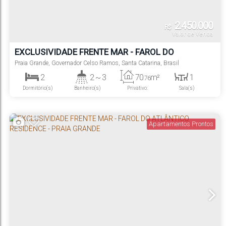
2.450.000
R$
Valor de Venda
EXCLUSIVIDADE FRENTE MAR - FAROL DO
ATLÂNTICO RESIDENCE - PRAIA GRANDE
Praia Grande
,
Governador Celso Ramos
,
Santa Catarina
,
Brasil
2
2 ~ 3
70
m²
1
.76
Dormitório(s)
Banheiro(s)
Privativo:
Sala(s)
2
1
Suíte(s)
Vaga(s)
Apartamentos Prontos