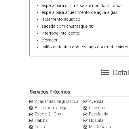
espera para split na sala e nos dormitórios;
espera para aquecimento de água a gás;
isolamento acústico;
FALE COM UM DE NOSSOS CORRETORES
sacada com churrasqueira;
interfone inteligente;
elevador;
salão de festas com espaço gourmet e hidr
Deta
Serviços Próximos
Academias de ginástica
Avenida
Bistrô com adega
Cinemas
Escola 2º Grau
Faculdade
Habibs
Hospital
Lojas
Mc Donalds