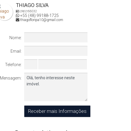
THIAGO SILVA
CRECI
66032
+55 (48) 99188-1725
thiagofloripa10@gmail.com
Nome:
Email:
Telefone:
Mensagem: