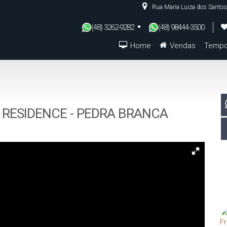
Rua Maria Luiza dos Santos
(48) 3262-9282
(48) 98444-3500
Home
Vendas
Tempo
De R$500.000 Até R$1.000.000
 RESIDENCE - PEDRA BRANCA