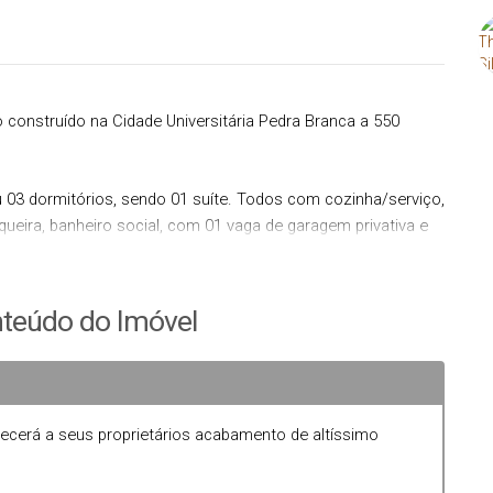
 construído na Cidade Universitária Pedra Branca a 550
03 dormitórios, sendo 01 suíte. Todos com cozinha/serviço,
queira, banheiro social, com 01 vaga de garagem privativa e
você precisa pra viver com muita qualidade de vida.
teúdo do Imóvel
as de aquisição/investimento.
ecerá a seus proprietários acabamento de altíssimo
 registrado junto ao Cartório de Registro de Imóveis de