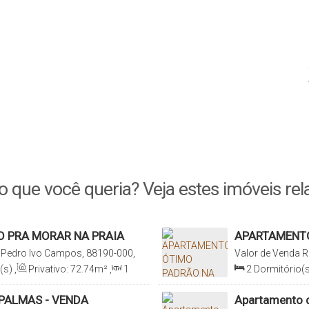
o que você queria? Veja estes imóveis rel
 PRA MORAR NA PRAIA
APARTAMENTO
VENDA
Pedro Ivo Campos, 88190-000,
Valor de Venda
R
Ramos, Santa Catarina, Brasil
Praia de Palmas,
(s)
,
Privativo:
72
.74
m²
,
1
2
Dormitório(s
m²
,
1
Vaga(s)
,
500m
Sala(s)
,
2
Suít
Distância do Mar
PALMAS - VENDA
Apartamento d