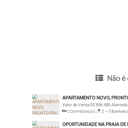
Não é 
APARTAMENTO NOVO, PRONTO
DE PALMAS - VENDA
Valor de Venda
R$
896.485
Alameda 
Praia de Palmas, Governador Celso 
2
Dormitório(s)
,
2 ~ 3
Banheiro
Sala(s)
,
2
Suíte(s)
,
Total:
85
.24
Distância do Mar
,
Útil:
72
.74
m²
OPORTUNIDADE NA PRAIA DE 