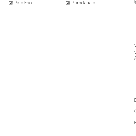
Piso Frio
Porcelanato
V
V
B