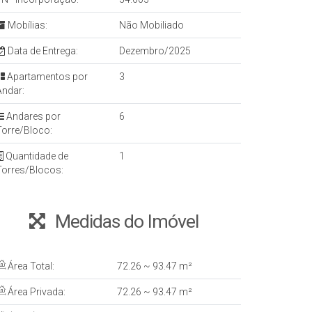
Mobílias:
Não Mobiliado
Data de Entrega:
Dezembro/2025
Apartamentos por
3
Andar:
Andares por
6
Torre/Bloco:
Quantidade de
1
Torres/Blocos:
Medidas do Imóvel
Área Total:
72
.26
~ 93
.47
m²
Área Privada:
72
.26
~ 93
.47
m²