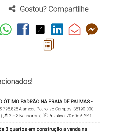
Gostou? Compartilhe
acionados!
 ÓTIMO PADRÃO NA PRAIA DE PALMAS -
$
798.828
Alameda Pedro Ivo Campos, 88190-000,
 Governador Celso Ramos, Santa Catarina, Brasil
)
,
2 ~ 3
Banheiro(s)
,
Privativo:
70
.60
m²
,
1
e(s)
,
Total:
83
.10
m²
,
1
Vaga(s)
,
500m
,
Útil:
70
.60
m²
e 3 quartos em construção a venda na