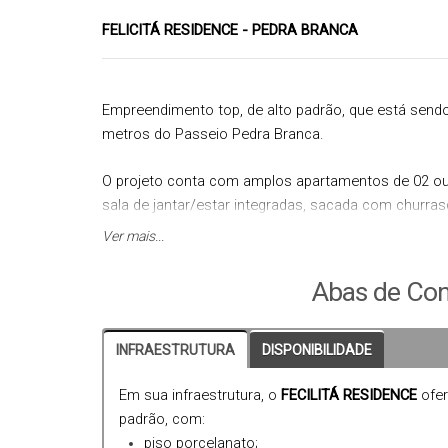
FELICITÁ RESIDENCE - PEDRA BRANCA
Empreendimento top, de alto padrão, que está sendo
metros do Passeio Pedra Branca.
O projeto conta com amplos apartamentos de 02 ou 
sala de jantar/estar integradas, sacada com churras
demarcada.
Ver mais...
A localização é privilegiada, próximo de tudo o que 
Abas de Con
Previsão de entrega para *Dezembro/2025*.
INFRAESTRUTURA
DISPONIBILIDADE
Consulte mais informações e as condições facilitad
Em sua infraestrutura, o
FECILITÁ RESIDENCE
ofer
Registro de Incorporação Imobiliária sob o n.34.603,
padrão, com:
Palhoça/SC.
piso porcelanato;