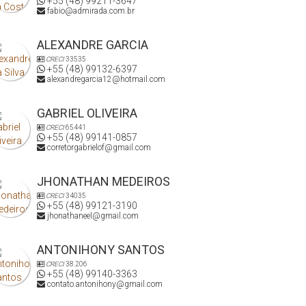
+55 (48) 99211-3647
fabio@admirada.com.br
ALEXANDRE GARCIA
CRECI
33535
+55 (48) 99132-6397
alexandregarcia12@hotmail.com
GABRIEL OLIVEIRA
CRECI
65441
+55 (48) 99141-0857
corretorgabrielof@gmail.com
JHONATHAN MEDEIROS
CRECI
34035
+55 (48) 99121-3190
jhonathaneel@gmail.com
ANTONIHONY SANTOS
CRECI
38.206
+55 (48) 99140-3363
contato.antonihony@gmail.com