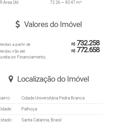
Área Útil:
72
.26
~ 93
.47
m²
Valores do Imóvel
732.258
endas a partir de
R$
772.658
endas irão até
R$
Aceita-se: Financiamento,
Localização do Imóvel
airro:
Cidade Universitária Pedra Branca
Cidade:
Palhoça
Estado:
Santa Catarina, Brasil