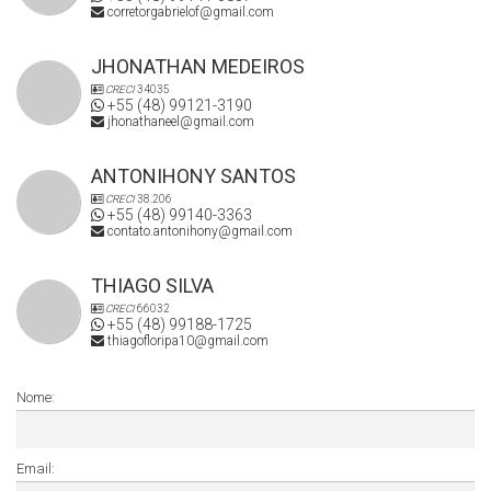
corretorgabrielof@gmail.com
JHONATHAN MEDEIROS
CRECI
34035
+55 (48) 99121-3190
jhonathaneel@gmail.com
ANTONIHONY SANTOS
CRECI
38.206
+55 (48) 99140-3363
contato.antonihony@gmail.com
THIAGO SILVA
CRECI
66032
+55 (48) 99188-1725
thiagofloripa10@gmail.com
Nome:
Email: