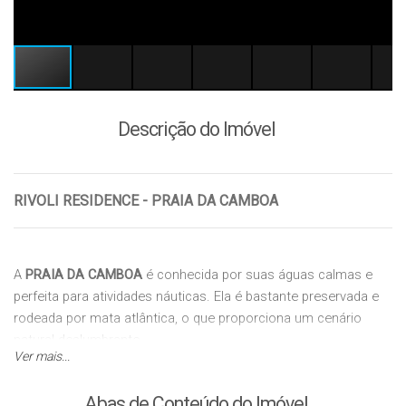
Descrição do Imóvel
RIVOLI RESIDENCE - PRAIA DA CAMBOA
A
PRAIA DA CAMBOA
é conhecida por suas águas calmas e
perfeita para atividades náuticas. Ela é bastante preservada e
rodeada por mata atlântica, o que proporciona um cenário
natural deslumbrante.
Ver mais...
A
PRAIA DA CAMBOA
é ideal para quem busca tranquilidade e
Abas de Conteúdo do Imóvel
contato com a natureza, pois é menos movimentada em