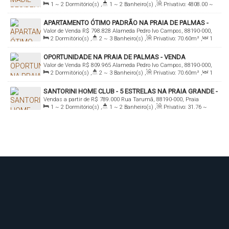
1 ~ 2
Dormitório(s)
,
1 ~ 2
Banheiro(s)
,
Privativo:
4808
.00
~
Palmas, Governador Celso Ramos, Santa Catarina, Brasil
5944
.00
m²
,
1
Sala(s)
,
1
Suíte(s)
,
Total:
4808
.00
~
APARTAMENTO ÓTIMO PADRÃO NA PRAIA DE PALMAS -
5944
.00
m²
,
1
Vaga(s)
,
650m
Distância do Mar
,
Útil:
4808
.00
Valor de Venda
R$
798.828
Alameda Pedro Ivo Campos, 88190-000,
VENDA
~ 5944
.00
m²
2
Dormitório(s)
,
2 ~ 3
Banheiro(s)
,
Privativo:
70
.60
m²
,
1
Praia de Palmas, Governador Celso Ramos, Santa Catarina, Brasil
Sala(s)
,
2
Suíte(s)
,
Total:
83
.10
m²
,
1
Vaga(s)
,
500m
OPORTUNIDADE NA PRAIA DE PALMAS - VENDA
Distância do Mar
,
Útil:
70
.60
m²
Valor de Venda
R$
809.965
Alameda Pedro Ivo Campos, 88190-000,
2
Dormitório(s)
,
2 ~ 3
Banheiro(s)
,
Privativo:
70
.60
m²
,
1
Praia de Palmas, Governador Celso Ramos, Santa Catarina, Brasil
Sala(s)
,
2
Suíte(s)
,
Total:
83
.10
m²
,
1
Vaga(s)
,
500m
SANTORINI HOME CLUB - 5 ESTRELAS NA PRAIA GRANDE -
Distância do Mar
,
Útil:
70
.60
m²
Vendas a partir de
R$
789.000
Rua Tarumã, 88190-000, Praia
VENDA
1 ~ 2
Dormitório(s)
,
1 ~ 2
Banheiro(s)
,
Privativo:
31
.76
~
Grande, Governador Celso Ramos, Santa Catarina, Brasil
116
.85
m²
,
1
Sala(s)
,
1
Suíte(s)
,
Total:
31
.76
~ 116
.85
m²
,
1
Vaga(s)
,
250m
Distância do Mar
,
Útil:
31
.76
~ 116
.85
m²