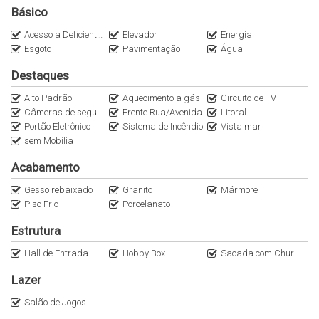
Básico
Acesso a Deficientes
Elevador
Energia
Esgoto
Pavimentação
Água
Destaques
Alto Padrão
Aquecimento a gás
Circuito de TV
Câmeras de segurança
Frente Rua/Avenida
Litoral
Portão Eletrônico
Sistema de Incêndio
Vista mar
sem Mobília
Acabamento
Gesso rebaixado
Granito
Mármore
Piso Frio
Porcelanato
Estrutura
Hall de Entrada
Hobby Box
Sacada com Churrasqueira a Carvão
Lazer
Salão de Jogos