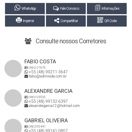
WhatsApp
Fale Conosco
Informações
Imprimir
Compartilhar
QR Code
Consulte nossos Corretores
FABIO COSTA
CRECI
21676
+55 (48) 99211-3647
fabio@admirada.com.br
ALEXANDRE GARCIA
CRECI
33535
+55 (48) 99132-6397
alexandregarcia12@hotmail.com
GABRIEL OLIVEIRA
CRECI
65441
+55 (48) 99141-0857