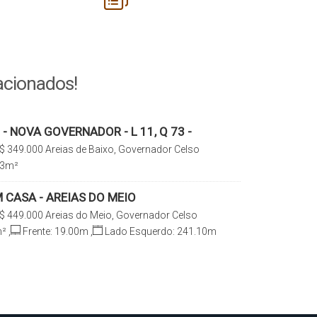
acionados!
- NOVA GOVERNADOR - L 11, Q 73 -
IXO
$
349.000
Areias de Baixo, Governador Celso
arina, Brasil
63
m²
 CASA - AREIAS DO MEIO
$
449.000
Areias do Meio, Governador Celso
arina, Brasil
²
,
Frente:
19
.00
m
,
Lado Esquerdo:
241
.10
m