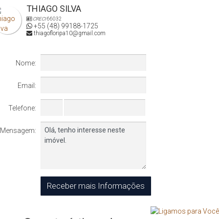
THIAGO SILVA
CRECI
66032
+55 (48) 99188-1725
thiagofloripa10@gmail.com
Nome:
Email:
Telefone:
Mensagem: