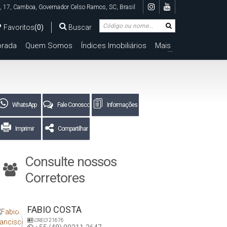
,
17
,
Camboa
,
Governador Celso Ramos
,
SC
,
Brasil
Favoritos
(0)
Buscar
rada
Quem Somos
Índices Imobiliários
Mais
Terreno Em Condominio Fechado
+
WhatsApp
Fale Conosco
Informações
Imprimir
Compartilhar
Consulte nossos
Corretores
FABIO COSTA
CRECI
21676