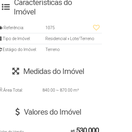
Características do
Imóvel
Referência:
1075
Tipo de Imóvel:
Residencial
»
Lote/Terreno
Estágio do Imóvel:
Terreno
Medidas do Imóvel
Área Total:
840
.00
~ 870
.00
m²
Valores do Imóvel
530.000
Valor de Venda
R$