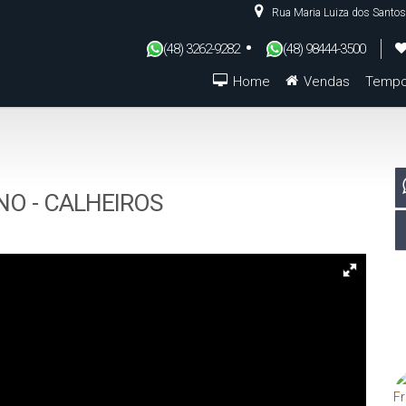
Rua Maria Luiza dos Santos
(48) 3262-9282
(48) 98444-3500
Home
Vendas
Tempo
De R$500.000 Até R$1.000.000
NO - CALHEIROS