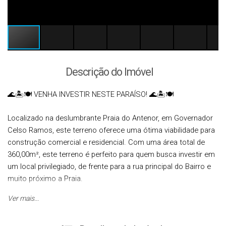
Descrição do Imóvel
🌊🏝️🍽️ VENHA INVESTIR NESTE PARAÍSO! 🌊🏝️🍽️
Localizado na deslumbrante Praia do Antenor, em Governador
Celso Ramos, este terreno oferece uma ótima viabilidade para
construção comercial e residencial. Com uma área total de
360,00m², este terreno é perfeito para quem busca investir em
um local privilegiado, de frente para a rua principal do Bairro e
muito próximo a Praia.
Ver mais...
Não perca essa oportunidade única de adquirir um imóvel na
praia.