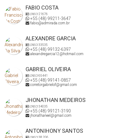
FABIO COSTA
CRECI
21676
+55 (48) 99211-3647
fabio@admirada.com.br
ALEXANDRE GARCIA
CRECI
33535
+55 (48) 99132-6397
alexandregarcia12@hotmail.com
GABRIEL OLIVEIRA
CRECI
65441
+55 (48) 99141-0857
corretorgabrielof@gmail.com
JHONATHAN MEDEIROS
CRECI
34035
+55 (48) 99121-3190
jhonathaneel@gmail.com
ANTONIHONY SANTOS
CRECI
38.206