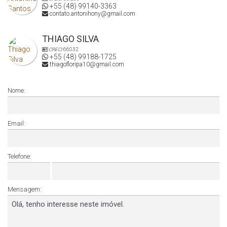
+55 (48) 99140-3363
contato.antonihony@gmail.com
THIAGO SILVA
CRECI
66032
+55 (48) 99188-1725
thiagofloripa10@gmail.com
Nome:
Email:
Telefone:
Mensagem: