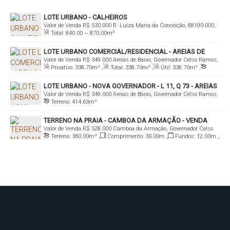
LOTE URBANO - CALHEIROS
Valor de Venda
R$
530.000
R. Luíza Maria da Conceição, 88190-000,
Total:
840
.00
~ 870
.00
m²
Calheiros, Governador Celso Ramos, Santa Catarina, Brasil
LOTE URBANO COMERCIAL/RESIDENCIAL - AREIAS DE
Valor de Venda
R$
349.000
Areias de Baixo, Governador Celso Ramos,
BAIXO
Privativo:
338
.70
m²
,
Total:
338
.70
m²
,
Útil:
338
.70
m²
,
Santa Catarina, Brasil
Terreno:
3387
.00
m²
,
Fundos:
113
.80
m
,
Frente:
113
.80
m
,
LOTE URBANO - NOVA GOVERNADOR - L 11, Q 73 - AREIAS
Lado Direito:
297
.40
m
,
Lado Esquerdo:
297
.40
m
Valor de Venda
R$
349.000
Areias de Baixo, Governador Celso Ramos,
DE BAIXO
Terreno:
414
.63
m²
Santa Catarina, Brasil
TERRENO NA PRAIA - CAMBOA DA ARMAÇÃO - VENDA
Valor de Venda
R$
528.000
Camboa da Armação, Governador Celso
Terreno:
360
.00
m²
,
Comprimento:
30
.00
m
,
Fundos:
12
.00
m
,
Ramos, Santa Catarina, Brasil
Frente:
12
.00
m
,
Lado Direito:
30
.00
m
,
Lado Esquerdo:
30
.00
m