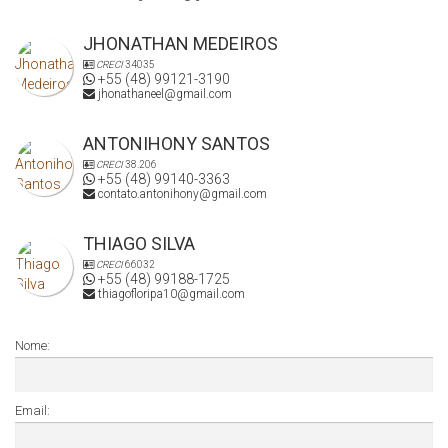
JHONATHAN MEDEIROS
CRECI
34035
+55 (48) 99121-3190
jhonathaneel@gmail.com
ANTONIHONY SANTOS
CRECI
38.206
+55 (48) 99140-3363
contato.antonihony@gmail.com
THIAGO SILVA
CRECI
66032
+55 (48) 99188-1725
thiagofloripa10@gmail.com
Nome:
Email: