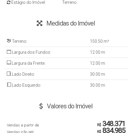
Estágio do Imóvel:
Terreno
Medidas do Imóvel
Terreno:
150
.50
m²
Largura dos Fundos:
12
.00
m
Largura da Frente:
12
.00
m
Lado Direito:
30
.00
m
Lado Esquerdo:
30
.00
m
Valores do Imóvel
348.371
Vendas a partir de
R$
834.985
Vendas irão até
R$