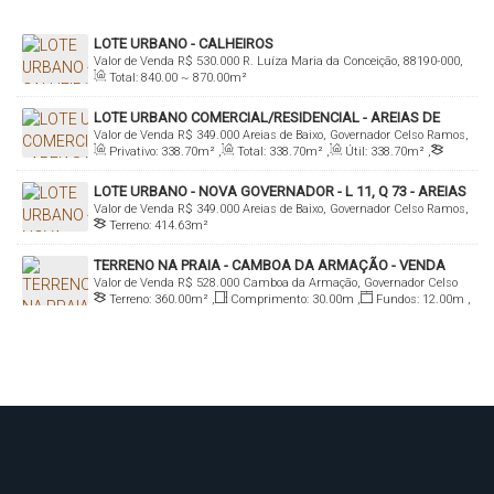
LOTE URBANO - CALHEIROS
Valor de Venda
R$
530.000
R. Luíza Maria da Conceição, 88190-000,
Total:
840
.00
~ 870
.00
m²
Calheiros, Governador Celso Ramos, Santa Catarina, Brasil
LOTE URBANO COMERCIAL/RESIDENCIAL - AREIAS DE
Valor de Venda
R$
349.000
Areias de Baixo, Governador Celso Ramos,
BAIXO
Privativo:
338
.70
m²
,
Total:
338
.70
m²
,
Útil:
338
.70
m²
,
Santa Catarina, Brasil
Terreno:
3387
.00
m²
,
Fundos:
113
.80
m
,
Frente:
113
.80
m
,
LOTE URBANO - NOVA GOVERNADOR - L 11, Q 73 - AREIAS
Lado Direito:
297
.40
m
,
Lado Esquerdo:
297
.40
m
Valor de Venda
R$
349.000
Areias de Baixo, Governador Celso Ramos,
DE BAIXO
Terreno:
414
.63
m²
Santa Catarina, Brasil
TERRENO NA PRAIA - CAMBOA DA ARMAÇÃO - VENDA
Valor de Venda
R$
528.000
Camboa da Armação, Governador Celso
Terreno:
360
.00
m²
,
Comprimento:
30
.00
m
,
Fundos:
12
.00
m
,
Ramos, Santa Catarina, Brasil
Frente:
12
.00
m
,
Lado Direito:
30
.00
m
,
Lado Esquerdo:
30
.00
m