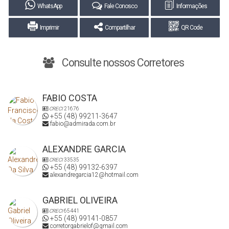
WhatsApp
Fale Conosco
Informações
Imprimir
Compartilhar
QR Code
Consulte nossos Corretores
FABIO COSTA
CRECI
21676
+55 (48) 99211-3647
fabio@admirada.com.br
ALEXANDRE GARCIA
CRECI
33535
+55 (48) 99132-6397
alexandregarcia12@hotmail.com
GABRIEL OLIVEIRA
CRECI
65441
+55 (48) 99141-0857
corretorgabrielof@gmail.com