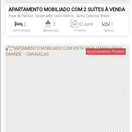
APARTAMENTO MOBILIADO COM 2 SUÍTES À VENDA
NO RESIDENCIAL AMORAS
Praia de Palmas
,
Governador Celso Ramos
,
Santa Catarina
,
Brasil
2
3
61
m²
1
.65
Dormitório(s)
Banheiro(s)
Privativo:
Sala(s)
2
1
Suíte(s)
Vaga(s)
Apartamentos Prontos