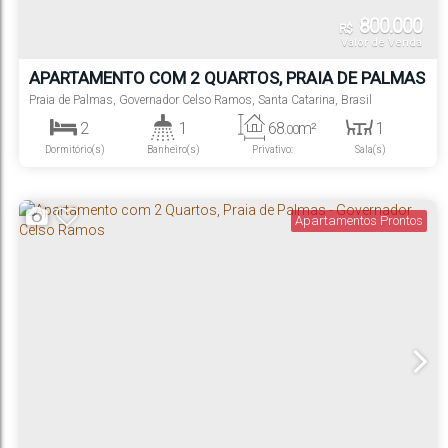
800.000
R$
Valor de Venda
APARTAMENTO COM 2 QUARTOS, PRAIA DE PALMAS
- GOVERNADOR CELSO RAMOS
Praia de Palmas
,
Governador Celso Ramos
,
Santa Catarina
,
Brasil
2
1
68
m²
1
.00
Dormitório(s)
Banheiro(s)
Privativo:
Sala(s)
1
1
Suíte(s)
Vaga(s)
Apartamentos Prontos