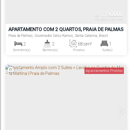
1.190.000
R$
Vendas a partir de
APARTAMENTO COM 2 QUARTOS, PRAIA DE PALMAS
- GOVERNADOR CELSO RAMOS
Praia de Palmas
,
Governador Celso Ramos
,
Santa Catarina
,
Brasil
2
2
68
m²
1
.00
Dormitório(s)
Banheiro(s)
Privativo:
Suíte(s)
1
Vaga(s)
Apartamentos Prontos