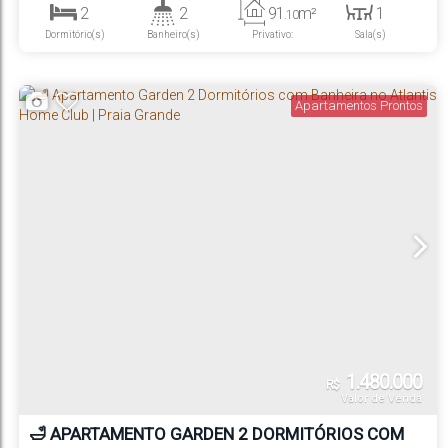
2
2
91
m²
1
.10
Dormitório(s)
Banheiro(s)
Privativo:
Sala(s)
1
1
320m
Suíte(s)
Vaga(s)
Distância do Mar
Apartamentos Prontos
1.480.000
R$
Valor de Venda
🛁 APARTAMENTO GARDEN 2 DORMITÓRIOS COM