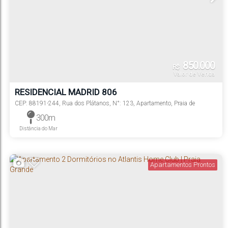
850.000
R$
Valor de Venda
RESIDENCIAL MADRID 806
CEP: 88191-244
,
Rua dos Plátanos
,
N°:
123
,
Apartamento
,
Praia de
Palmas
,
Governador Celso Ramos
,
Santa Catarina
,
Brasil
300m
Distância do Mar
Apartamentos Prontos