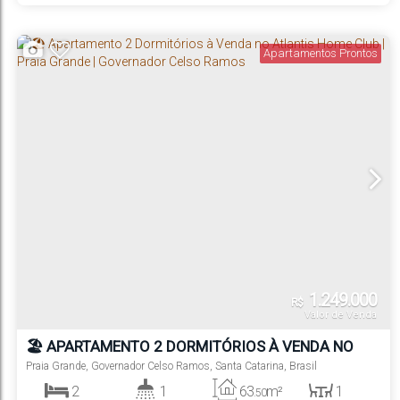
1
2
320m
Suíte(s)
Vaga(s)
Distância do Mar
Apartamentos Prontos
1.249.000
R$
Valor de Venda
🏖️ APARTAMENTO 2 DORMITÓRIOS À VENDA NO
ATLANTIS HOME CLUB | PRAIA GRANDE |
Praia Grande
,
Governador Celso Ramos
,
Santa Catarina
,
Brasil
GOVERNADOR CELSO RAMOS
2
1
63
m²
1
.50