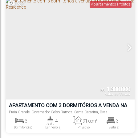
Apartamentos Prontos
1.300.000
R$
Valor de Venda
APARTAMENTO COM 3 DORMITÓRIOS A VENDA NA
PRAIA GRANDE - IBIZA RESIDENCE
Praia Grande
,
Governador Celso Ramos
,
Santa Catarina
,
Brasil
3
4
91
m²
3
.00
Dormitório(s)
Banheiro(s)
Privativo:
Suíte(s)
103
m²
1
400m
.00