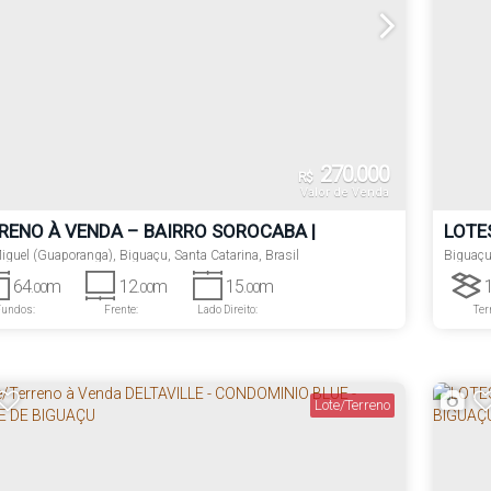
270.000
R$
Valor de Venda
RENO À VENDA – BAIRRO SOROCABA |
LOTE
UAÇU/SC
iguel (Guaporanga)
,
Biguaçu
,
Santa Catarina
,
Brasil
DELT
Biguaç
64
m
12
m
15
m
.00
.00
.00
Fundos:
Frente:
Lado Direito:
Ter
Lado E
Lote/Terreno