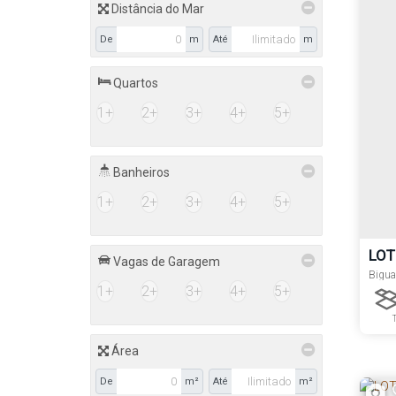
Distância do Mar
De
m
Até
m
Quartos
1+
2+
3+
4+
5+
Banheiros
1+
2+
3+
4+
5+
LOT
Vagas de Garagem
DEL
Bigua
1+
2+
3+
4+
5+
Área
Lado
De
m²
Até
m²