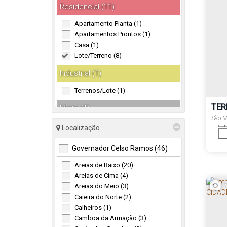
Residencial (11)
Apartamento Planta (1)
Apartamentos Prontos (1)
Casa (1)
Lote/Terreno (8)
Industrial (1)
Terrenos/Lote (1)
TER
Misto (1)
BIG
São M
Sitio / Chacára (1)
Localização
Governador Celso Ramos (46)
Areias de Baixo (20)
Areias de Cima (4)
Areias do Meio (3)
Caieira do Norte (2)
Calheiros (1)
Camboa da Armação (3)