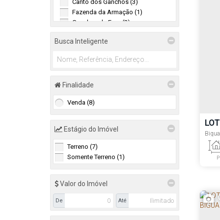
Canto dos Ganchos (3)
Fazenda da Armação (1)
Ganchos de Fora (2)
Ganchos do Meio (1)
Busca Inteligente
Jordão (1)
Praia de Palmas (4)
Praia do Antenor (1)
Biguaçu (2)
Finalidade
São Miguel (Guaporanga) (1)
Venda (8)
Tijuquinhas (Guaporanga) (1)
LOT
Camboriú (1)
Estágio do Imóvel
CON
Bigua
Tabuleiro (1)
Terreno (7)
Somente Terreno (1)
Florianópolis (1)
P
Jurerê Internacional (1)
Com
Valor do Imóvel
De
Até
Lado