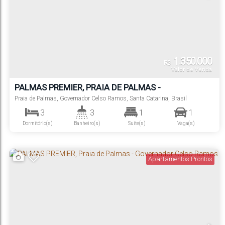
1.350.000
R$
Valor de Venda
PALMAS PREMIER, PRAIA DE PALMAS -
GOVERNADOR CELSO RAMOS
Praia de Palmas
,
Governador Celso Ramos
,
Santa Catarina
,
Brasil
3
3
1
1
Dormitório(s)
Banheiro(s)
Suíte(s)
Vaga(s)
Apartamentos Prontos