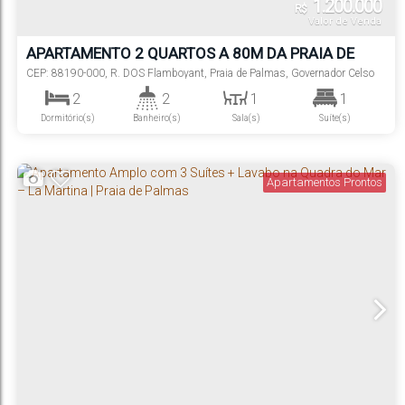
1.200.000
R$
Valor de Venda
APARTAMENTO 2 QUARTOS A 80M DA PRAIA DE
PALMAS | 1 VAGA | PISCINA – ELLEGANCE
CEP: 88190-000
,
R. DOS Flamboyant
,
Praia de Palmas
,
Governador Celso
Ramos
,
Santa Catarina
,
Brasil
RESIDENCE
2
2
1
1
Dormitório(s)
Banheiro(s)
Sala(s)
Suíte(s)
1
80m
Vaga(s)
Distância do Mar
Apartamentos Prontos