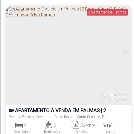
Suíte(s)
Vaga(s)
Distância do Mar
Útil:
Apartamentos Prontos
749.000
R$
Valor de Venda
🏡 APARTAMENTO À VENDA EM PALMAS | 2
DORMITÓRIOS (1 SUÍTE) | GOVERNADOR CELSO
Praia de Palmas
,
Governador Celso Ramos
,
Santa Catarina
,
Brasil
RAMOS
2
2
56
m²
1
.99
Dormitório(s)
Banheiro(s)
Privativo:
Sala(s)