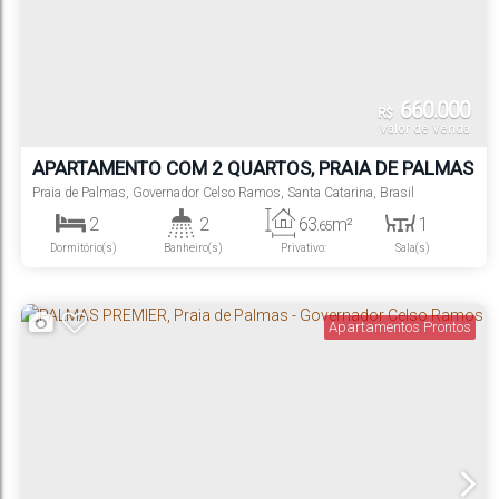
660.000
R$
Valor de Venda
APARTAMENTO COM 2 QUARTOS, PRAIA DE PALMAS
- GOVERNADOR CELSO RAMOS
Praia de Palmas
,
Governador Celso Ramos
,
Santa Catarina
,
Brasil
2
2
63
m²
1
.65
Dormitório(s)
Banheiro(s)
Privativo:
Sala(s)
1
1
Suíte(s)
Vaga(s)
Apartamentos Prontos