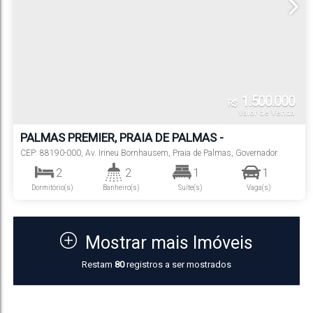
1.500.000
R$
Valor de Venda
PALMAS PREMIER, PRAIA DE PALMAS -
GOVERNADOR CELSO RAMOS
CEP: 88190-000
,
Av. Irineu Bornhausem
,
Praia de Palmas
,
Governador
Celso Ramos
,
Santa Catarina
,
Brasil
2
2
1
1
Dormitório(s)
Banheiro(s)
Suíte(s)
Vaga(s)
82
m²
.00
Útil:
Mostrar mais Imóveis
Restam
80
registros a ser mostrados