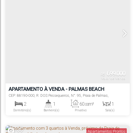
699.000
R$
Valor de Venda
APARTAMENTO À VENDA - PALMAS BEACH
RESIDENCE
CEP: 88190-000
,
R. DOS Pessegueiros
,
N°:
95
,
Praia de Palmas
,
Governador Celso Ramos
,
Santa Catarina
,
Brasil
2
1
60
m²
1
.00
Dormitório(s)
Banheiro(s)
Privativo:
Sala(s)
1
1
Suíte(s)
Vaga(s)
Apartamentos Prontos