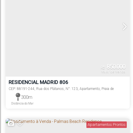
850.000
R$
Valor de Venda
RESIDENCIAL MADRID 806
CEP: 88191-244
,
Rua dos Plátanos
,
N°:
123
,
Apartamento
,
Praia de
Palmas
,
Governador Celso Ramos
,
Santa Catarina
,
Brasil
300m
Distância do Mar
Apartamentos Prontos