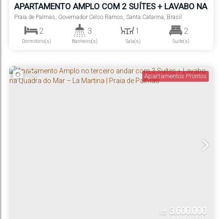
APARTAMENTO AMPLO COM 2 SUÍTES + LAVABO NA
QUADRA DO MAR – LA MARTINA | PRAIA DE PALMAS
Praia de Palmas
,
Governador Celso Ramos
,
Santa Catarina
,
Brasil
2
3
1
2
Dormitório(s)
Banheiro(s)
Sala(s)
Suíte(s)
Apartamentos Prontos
3.600.000
R$