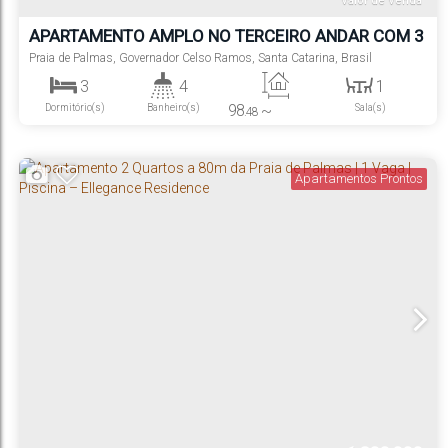
Valor de Venda
APARTAMENTO AMPLO NO TERCEIRO ANDAR COM 3
SUÍTES + LAVABO NA QUADRA DO MAR – LA
Praia de Palmas
,
Governador Celso Ramos
,
Santa Catarina
,
Brasil
MARTINA | PRAIA DE PALMAS
3
4
1
98
~
Dormitório(s)
Banheiro(s)
Sala(s)
.48
102
m²
3
Privativo:
.10
Suíte(s)
Apartamentos Prontos