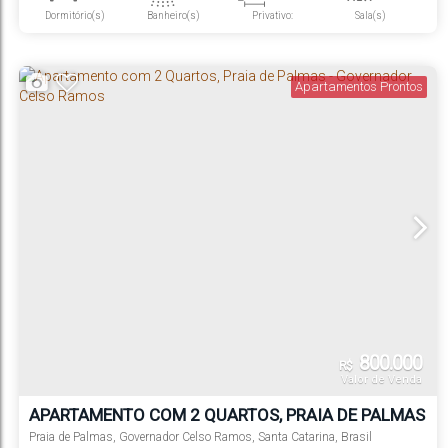
Dormitório(s)
Banheiro(s)
Privativo:
Sala(s)
2
1
Suíte(s)
Vaga(s)
Apartamentos Prontos
800.000
R$
Valor de Venda
APARTAMENTO COM 2 QUARTOS, PRAIA DE PALMAS
- GOVERNADOR CELSO RAMOS
Praia de Palmas
,
Governador Celso Ramos
,
Santa Catarina
,
Brasil