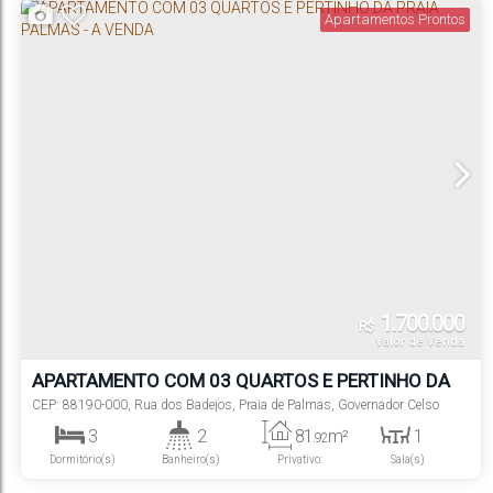
Apartamentos Prontos
1.700.000
R$
Valor de Venda
APARTAMENTO COM 03 QUARTOS E PERTINHO DA
PRAIA PALMAS - A VENDA
CEP: 88190-000
,
Rua dos Badejos
,
Praia de Palmas
,
Governador Celso
Ramos
,
Santa Catarina
,
Brasil
3
2
81
m²
1
.92
Dormitório(s)
Banheiro(s)
Privativo:
Sala(s)
1
1 ~ 2
220m
81
m²
.92