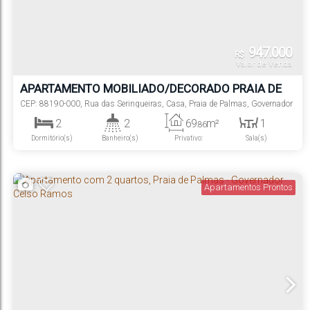
947.000
R$
Valor de Venda
APARTAMENTO MOBILIADO/DECORADO PRAIA DE
PALMAS COM 2 DORMITORIOS
CEP: 88190-000
,
Rua das Seringueiras
,
Casa
,
Praia de Palmas
,
Governador
Celso Ramos
,
Santa Catarina
,
Brasil
2
2
69
m²
1
.86
Dormitório(s)
Banheiro(s)
Privativo:
Sala(s)
1
1
69
m²
.86
Suíte(s)
Vaga(s)
Útil:
Apartamentos Prontos