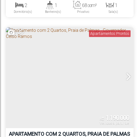
2
1
68
m²
1
.00
Dormitório(s)
Banheiro(s)
Privativo:
Sala(s)
1
1
Suíte(s)
Vaga(s)
Apartamentos Prontos
1.190.000
R$
Vendas a partir de
APARTAMENTO COM 2 QUARTOS, PRAIA DE PALMAS